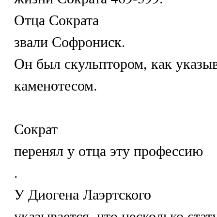
Отца Сократа
звали Софрониск.
Он был скульптором, как указыв
каменотесом.
Сократ
перенял у отца эту профессию
.
У Диогена Лаэртского
указывается, что несколько ста