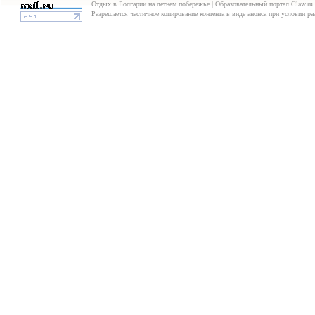
Отдых в Болгарии на летнем побережье | Образовательный портал Claw.ru 
Разрешается частичное копирование контента в виде анонса при условии р