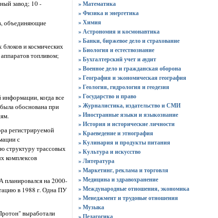
ный завод; 10 -
» Математика
» Физика и энергетика
» Химия
ов, объединяющие
» Астрономия и космонавтика
» Банки, биржевое дело и страхование
 блоков и космических
» Биология и естествознание
 аппаратов топливом;
» Бухгалтерский учет и аудит
» Военное дело и гражданская оборона
» География и экономическая география
» Геология, гидрология и геодезия
» Государство и право
 информации, когда все
» Журналистика, издательство и СМИ
 была обоснована при
» Иностранные языки и языкознание
ям.
» История и исторические личности
ора регистрируемой
» Краеведение и этнография
мации с
» Кулинария и продукты питания
ю структуру трассовых
» Культура и искусство
ых комплексов
» Литература
» Маркетинг, реклама и торговля
» Медицина и здравохранение
А планировался на 2000-
» Международные отношения, экономика
тацию в 1988 г. Одна ПУ
» Менеджмент и трудовые отношения
» Музыка
"Протон" выработали
» Педагогика