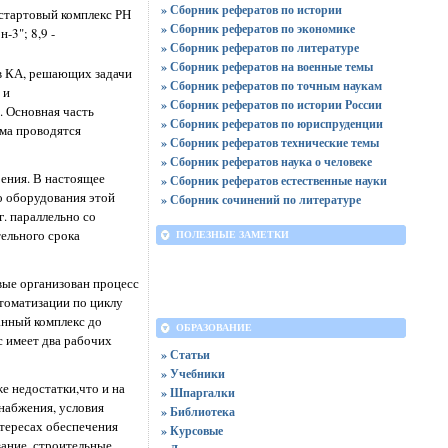
» Сборник рефератов по истории
 стартовый комплекс РН
» Сборник рефератов по экономике
-3"; 8,9 -
» Сборник рефератов по литературе
» Сборник рефератов на военные темы
ов КА, решающих задачи
» Сборник рефератов по точным наукам
 и
» Сборник рефератов по истории России
. Основная часть
» Сборник рефератов по юриспруденции
ма проводятся
» Сборник рефератов технические темы
» Сборник рефератов наука о человеке
ения. В настоящее
» Сборник рефератов естественные науки
о оборудования этой
» Сборник сочинений по литературе
. параллельно со
ельного срока
ПОЛЕЗНЫЕ ЗАМЕТКИ
вые организован процесс
втоматизации по циклу
анный комплекс до
ОБРАЗОВАНИЕ
с имеет два рабочих
» Статьи
» Учебники
е недостатки,что и на
» Шпаргалки
набжения, условия
» Библиотека
нтересах обеспечения
» Курсовые
вание, строительные