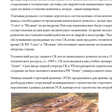
сооружения и технические системы уже выработали назначенные гаран
одна пусковая установка комплекса, вторая - законсервирована.
Учитывая реальное состояние агрегатов и систем наземно-технологиче
вывод о необходимости проведения капитального ремонта с целью про
"Союз" и "Молния" на космодроме Плесецк первоначально были создан
осуществления пусков ракет космического назначения. За время экспл
ремонтно-восстановительнйм работам после аварий и катастрофы. Ука
обслуживанию,проводимые на этих СК,позво-лили продлить технически
время СК РН "Союз" и "Молния" обеспечивают выполнение возложенных 
обороны страны.
Технический ресурс первого СК после капитального ремонта истек в 1
технического ресурса, а с 1989 г. СК использовался как учебно-трени
"Зенит". Срок ввода первой очереди СК и ТП неоднократно переносилс
созданию на базе наземного комплекса РН "Зенит" универсального назе
Универсальный стартовый комплекс (УСК) предназначен для приема, пр
дооборудуемых сооружений незавершенного строительства стартового
перспективе в рамках развития УСК планируется строительство второй