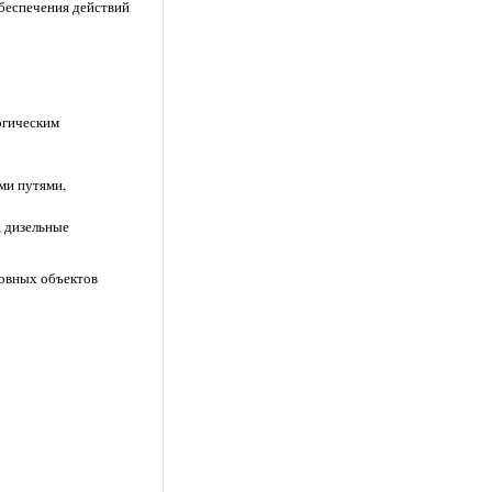
беспечения действий
огическим
ми путями,
, дизельные
овных объектов