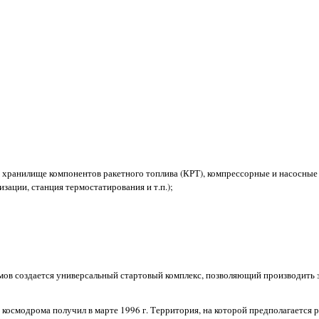
 хранилище компонентов ракетного топлива (КРТ), компрессорные и насосные
зации, станция термостатирования и т.п.);
мов создается универсальный стартовый комплекс, позволяющий производить з
 космодрома получил в марте 1996 г. Территория, на которой предполагается 