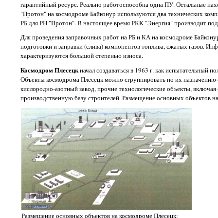
гарантийный ресурс. Реально работоспособна одна ПУ. Остальные нахо
"Протон" на космодроме Байконур используются два технических ком
РБ для РН "Протон". В настоящее время РКК "Энергия" производит под
Для проведения заправочных работ на РБ и КА на космодроме Байконур
подготовки и заправки (слива) компонентов топлива, сжатых газов. И
характеризуются большой степенью износа.
Космодром Плесецк
начал создаваться в 1963 г. как испытательный п
Объекты космодрома Плесецк можно сгруппировать по их назначению 
кислородно-азотный завод, прочие технологические объекты, включая 
производственную базу строителей. Размещение основных объектов на
Размещение основных объектов на космодроме Плесецк: