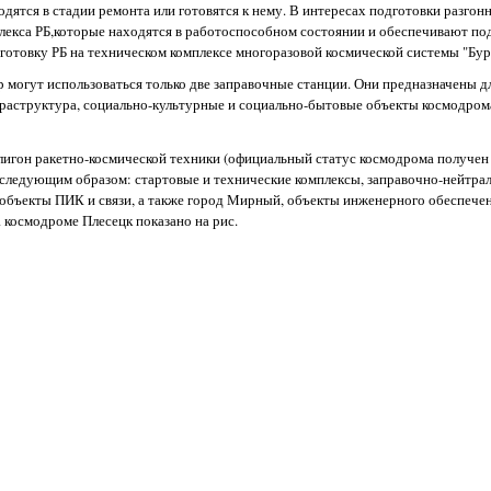
дятся в стадии ремонта или готовятся к нему. В интересах подготовки разгон
плекса РБ,которые находятся в работоспособном состоянии и обеспечивают п
готовку РБ на техническом комплексе многоразовой космической системы "Бур
 могут использоваться только две заправочные станции. Они предназначены дл
нфраструктура, социально-культурные и социально-бытовые объекты космодром
олигон ракетно-космической техники (официальный статус космодрома получен в
следующим образом: стартовые и технические комплексы, заправочно-нейтра
объекты ПИК и связи, а также город Мирный, объекты инженерного обеспечен
 космодроме Плесецк показано на рис.