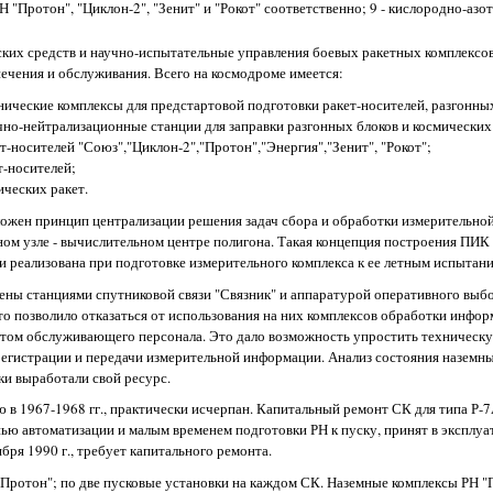
 "Протон", "Циклон-2", "Зенит" и "Рокот" соответственно; 9 - кислородно-азот
ских средств и научно-испытательные управления боевых ракетных комплекс
ечения и обслуживания. Всего на космодроме имеется:
ические комплексы для предстартовой подготовки ракет-носителей, разгонных
чно-нейтрализационные станции для заправки разгонных блоков и космических
т-носителей "Союз","Циклон-2","Протон","Энергия","Зенит", "Рокот";
т-носителей;
ческих ракет.
ожен принцип централизации решения задач сбора и обработки измерительной
м узле - вычислительном центре полигона. Такая концепция построения ПИК
 реализована при подготовке измерительного комплекса к ее летным испытани
ены станциями спутниковой связи "Связник" и аппаратурой оперативного выб
о позволило отказаться от использования на них комплексов обработки инфор
ом обслуживающего персонала. Это дало возможность упростить техническу
регистрации и передачи измерительной информации. Анализ состояния наземн
ки выработали свой ресурс.
ю в 1967-1968 гг., практически исчерпан. Капитальный ремонт СК для типа Р-7
ью автоматизации и малым временем подготовки РН к пуску, принят в эксплуа
бря 1990 г., требует капитального ремонта.
"Протон"; по две пусковые установки на каждом СК. Наземные комплексы РН 