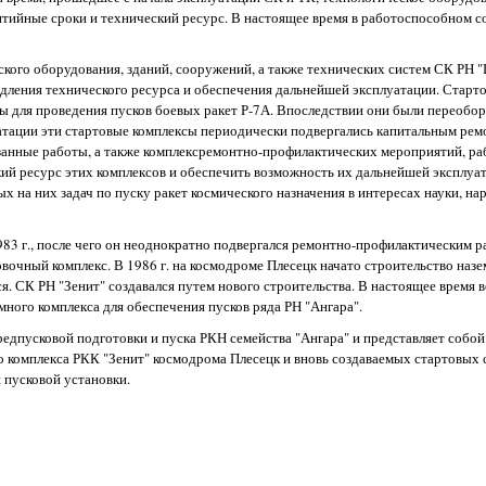
тийные сроки и технический ресурс. В настоящее время в работоспособном с
ского оборудования, зданий, сооружений, а также технических систем СК РН "
дления технического ресурса и обеспечения дальнейшей эксплуатации. Старт
ы для проведения пусков боевых ракет Р-7А. Впоследствии они были переобо
уатации эти стартовые комплексы периодически подвергались капитальным рем
занные работы, а также комплексремонтно-профилактических мероприятий, ра
й ресурс этих комплексов и обеспечить возможность их дальнейшей эксплуат
на них задач по пуску ракет космического назначения в интересах науки, нар
983 г., после чего он неоднократно подвергался ремонтно-профилактическим 
ровочный комплекс. В 1986 г. на космодроме Плесецк начато строительство наз
я. СК РН "Зенит" создавался путем нового строительства. В настоящее время 
много комплекса для обеспечения пусков ряда РН "Ангара".
едпусковой подготовки и пуска РКН семейства "Ангара" и представляет собой
 комплекса РКК "Зенит" космодрома Плесецк и вновь создаваемых стартовых 
 пусковой установки.