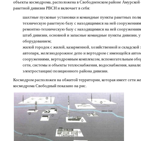
объекты космодрома, расположена в Свободненском районе Амурской 
ракетной дивизии РВСН и включает в себя:
шахтные пусковые установки и командные пункты ракетных полк
техническую ракетную базу с находящимися на ней сооружениям
ремонтно-техническую базу с находящимися на ней сооружениям
штаб дивизии, основной и запасные командные пункты дивизии, у
оборудованием;
жилой городок с жилой, казарменной, хозяйственной и складской
автопарк, железнодорожное депо и вертодром с имеющейся автом
сооружениями, вертодромным комплексом, вспомогательным обо
сети, системы и объекты теплоснабжения, водоснабжения, канали
электростанции) позиционного района дивизии.
Космодром расположен на обжитой территории, которая имеет сети ж
космодрома Свободный показано на рис.