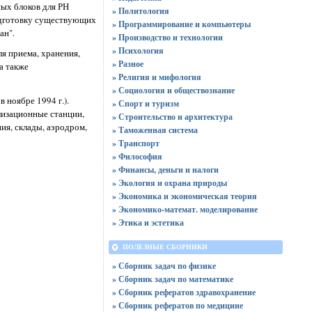
ных блоков для РН
» Политология
одготовку существующих
» Программирование и компьютеры
ан".
» Производство и технологии
» Психология
я приема, хранения,
» Разное
а также
» Религия и мифология
» Социология и обществознание
 ноябре 1994 г.).
» Спорт и туризм
лизационные станции,
» Строительство и архитектура
ия, склады, аэродром,
» Таможенная система
» Транспорт
» Философия
» Финансы, деньги и налоги
» Экология и охрана природы
» Экономика и экономическая теория
» Экономико-математ. моделирование
» Этика и эстетика
ПОЛЕЗНЫЕ СБОРНИКИ
» Сборник задач по физике
» Сборник задач по математике
» Сборник рефератов здравохранение
» Сборник рефератов по медицине