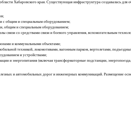
области Хабаровского края. Существующая инфраструктура создавалась для о
ов;
и с общим и специальным оборудованием;
и, общим и специальным оборудованием;
злы связи со средствами связи и боевого управления, вспомогательным технол
 зонами и коммунальными объектами;
обильной техникой, локомотивами, вагонным парком, вертолетами, подъездны
рудованием и устройствами;
зации и энергопитания (включая трансформаторные подстанции, энергопоезда
елезных и автомобильных дорог и инженерных коммуникаций. Размещение осн