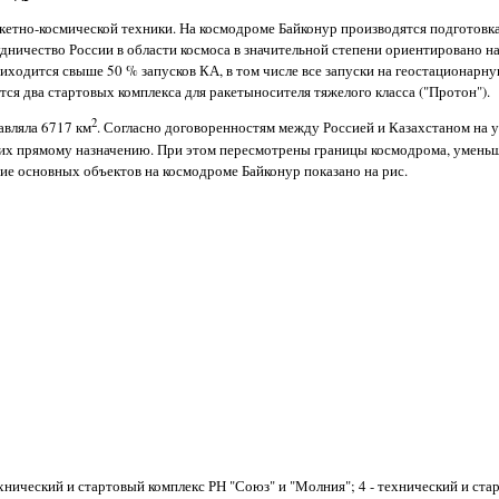
акетно-космической техники. На космодроме Байконур производятся подготовка
удничество России в области космоса в значительной степени ориентировано н
ходится свыше 50 % запусков КА, в том числе все запуски на геостационарну
ся два стартовых комплекса для ракетыносителя тяжелого класса ("Протон").
2
авляла 6717 км
. Согласно договоренностям между Россией и Казахстаном на 
 их прямому назначению. При этом пересмотрены границы космодрома, уменьш
е основных объектов на космодроме Байконур показано на рис.
технический и стартовый комплекс РН "Союз" и "Молния"; 4 - технический и ст