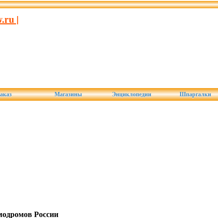
ru |
аказ
Магазины
Энциклопедии
Шпаргалки
модромов России