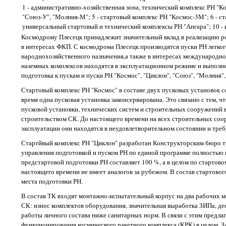
1 - административно-хозяйственная зона, технический комплекс РН "Ко
"Союз-У", "Молния-М"; 5 - стартовый комплекс РН "Космос-3М"; 6 - ста
универсальный стартовый и технический комплексы РН "Ангара"; 10 -
Космодрому Плесецк принадлежит значительный вклад в реализацию ро
в интересах ФКП. С космодрома Плесецк производятся пуски РН легког
народнохозяйственного назначения,а также в интересах международно
наземных комплексов находятся в эксплуатационном режиме и выполн
подготовка к пускам и пуски РН "Космос", "Циклон", "Союз", "Молния",
Стартовый комплекс РН "Космос" в составе двух пусковых установок с
время одна пусковая установка законсервирована. Это связано с тем, 
пусковой установки, технических систем и строительных сооружений вс
строительством СК. До настоящего времени на всех строительных соор
эксплуатации они находятся в неудовлетворительном состоянии и тре
Стартйвый комплекс РН "Циклон" разработан Конструкторским бюро т
управления подготовкой и пуском РН по единой программе полностью в
предстартовой подготовки РН составляет 100 %, а в целом по стартов
настоящего времени не имеет аналогов за рубежом. В состав стартовог
места подготовки РН.
В состав ТК входят монтажно-испытательный корпус на два рабочих ме
СК: износ комплектов оборудования, значительная выработка ЗИПа, де
работы личного состава ниже санитарных норм. В связи с этим предла
функционирования космического ракетного комплекса (КРК) в целом. З