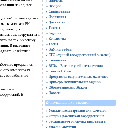
» Дипломы
остоянии находится
» Лекции
» Справочники
» Изложения
Циклон", можно сделать
» Диктанты
овые комплексы РН
» Тексты
рудованы для
» Задания
онтам, реконструкциям и
» Конспекты
боты по техническому
» Тесты
ации. В настоящее
» Библиографии
одного хозяйства и
» ЕГЭ (единый государственный экзамен)
» Сочинения
работам с продлением
» ВУЗы - Высшие учебные заведения
емного комплекса РН
» Список ВУЗов
ведутся работы по
» Программы вступительных экзаменов
» Примеры вступительных заданий
» Образование за рубежом
 комплекс
» Новости
сооружений. В
ПОЛЕЗНЫЕ ПУБЛИКАЦИИ
» бесплатные шпаргалки для самостоя
» история российской государственно
» рассказываем о покупке квартиры н
» аврелий августин