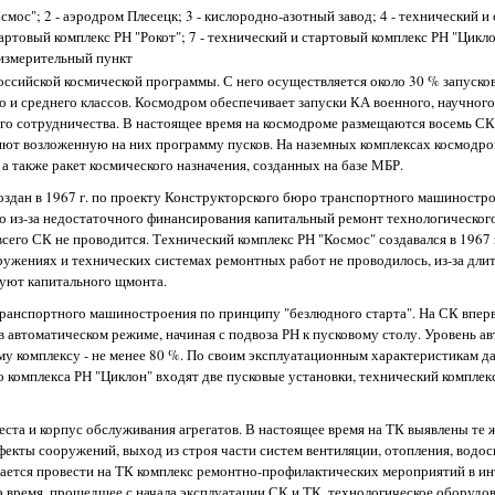
смос"; 2 - аэродром Плесецк; 3 - кислородно-азотный завод; 4 - технический и
ртовый комплекс РН "Рокот"; 7 - технический и стартовый комплекс РН "Циклон
 измерительный пункт
ссийской космической программы. С него осуществляется около 30 % запуск
о и среднего классов. Космодром обеспечивает запуски КА военного, научного
го сотрудничества. В настоящее время на космодроме размещаются восемь СК
яют возложенную на них программу пусков. На наземных комплексах космодро
 а также ракет космического назначения, созданных на базе МБР.
оздан в 1967 г. по проекту Конструкторского бюро транспортного машиностро
что из-за недостаточного финансирования капитальный ремонт технологическог
его СК не проводится. Технический комплекс РН "Космос" создавался в 1967 г
ужениях и технических системах ремонтных работ не проводилось, из-за длит
буют капитального щмонта.
ранспортного машиностроения по принципу "безлюдного старта". На СК впер
 автоматическом режиме, начиная с подвоза РН к пусковому столу. Уровень а
ому комплексу - не менее 80 %. По своим эксплуатационным характеристикам д
о комплекса РН "Циклон" входят две пусковые установки, технический комплек
ста и корпус обслуживания агрегатов. В настоящее время на ТК выявлены те ж
фекты сооружений, выход из строя части систем вентиляции, отопления, водос
гается провести на ТК комплекс ремонтно-профилактических мероприятий в и
а время, прошедшее с начала эксплуатации СК и ТК, технологическое оборудо