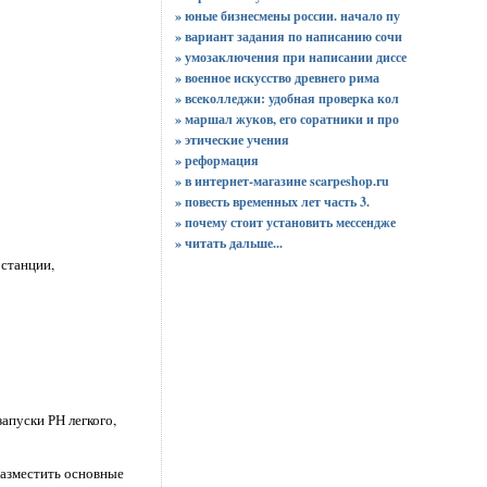
» юные бизнесмены россии. начало пу
» вариант задания по написанию сочи
» умозаключения при написании диссе
» военное искусство древнего рима
» всеколледжи: удобная проверка кол
» маршал жуков, его соратники и про
» этические учения
» реформация
» в интернет-магазине scarpeshop.ru
» повесть временных лет часть 3.
» почему стоит установить мессендже
»
читать дальше...
 станции,
апуски РН легкого,
разместить основные