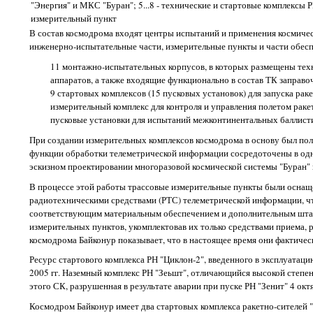
"Энергия" и МКС "Буран"; 5...8 - технические и стартовые комплексы РН
измерительный пункт
В состав космодрома входят центры испытаний и применения космиче
инженерно-испытательные части, измерительные пункты и части обесп
11 монтажно-испытательных корпусов, в которых размещены техн
аппаратов, а также входящие функционально в состав ТК заправо
9 стартовых комплексов (15 пусковых установок) для запуска раке
измерительный комплекс для контроля и управления полетом раке
пусковые установки для испытаний межконтинентальных баллисти
При создании измерительных комплексов космодрома в основу был пол
функции обработки телеметрической информации сосредоточены в одно
эскизном проектировании многоразовой космической системы "Буран" и
В процессе этой работы трассовые измерительные пункты были оснащ
радиотехническими средствами (РТС) телеметрической информации, чт
соответствующим материальным обеспечением и дополнительным штат
измерительных пунктов, укомплектовав их только средствами приема, 
космодрома Байконур показывает, что в настоящее время они фактичес
Ресурс стартового комплекса РН "Циклон-2", введенного в эксплуатаци
2005 гг. Наземный комплекс РН "Зеьшт", отличающийся высокой степен
этого СК, разрушенная в результате аварии при пуске РН "Зенит" 4 октя
Космодром Байконур имеет два стартовых комплекса ракетно-сителей 