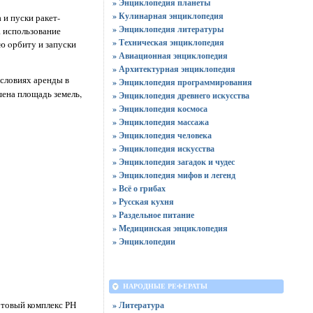
» Энциклопедия планеты
» Кулинарная энциклопедия
 и пуски ракет-
» Энциклопедия литературы
а использование
» Техническая энциклопедия
ю opбитy и запуски
» Авиационная энциклопедия
» Архитектурная энциклопедия
условиях аренды в
» Энциклопедия программирования
ена площадь земель,
» Энциклопедия древнего искусства
» Энциклопедия космоса
» Энциклопедия массажа
» Энциклопедия человека
» Энциклопедия искусства
» Энциклопедия загадок и чудес
» Энциклопедия мифов и легенд
» Всё о грибах
» Русская кухня
» Раздельное питание
» Медицинская энциклопедия
» Энциклопедии
НАРОДНЫЕ РЕФЕРАТЫ
артовый комплекс РН
» Литература