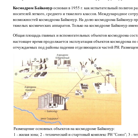
Космодром Байконур
основан в 1955 г. как испытательный полигон р
носителей легкого, среднего и тяжелого классов. Международное сотр
возможностей космодрома Байконур. На долю космодрома Байконур при
тяжелых космических аппаратов. Только на космодроме Байконур имеют
Общая площадь главных и вспомогательных объектов космодрома сост
настоящее время продолжается эксплуатация объектов космодрома по
отчуждаемых под районы падения отделяющихся частей РН. Размещени
Размещение основных объектов на космодроме Байконур:
1 - жилая зона; 2 - технический и стартовый комплекс РН "Союз"; 3 - 