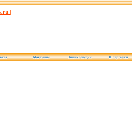
ru |
аказ
Магазины
Энциклопедии
Шпаргалки