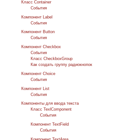
Класс Container
События
Компонент Label
События
Компонент Button
События
Компонент Checkbox
События
Класс CheckboxGroup
Как создать группу радиокнопок
Компонент Choice
События
Компонент List
События
Компоненты для ввода текста
Класс TexlComponent
События
Компонент TextField
События
Компонент TextArea