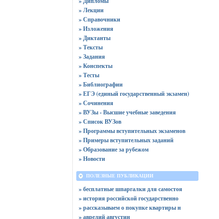
» Дипломы
» Лекции
» Справочники
» Изложения
» Диктанты
» Тексты
» Задания
» Конспекты
» Тесты
» Библиографии
» ЕГЭ (единый государственный экзамен)
» Сочинения
» ВУЗы - Высшие учебные заведения
» Список ВУЗов
» Программы вступительных экзаменов
» Примеры вступительных заданий
» Образование за рубежом
» Новости
ПОЛЕЗНЫЕ ПУБЛИКАЦИИ
» бесплатные шпаргалки для самостоя
» история российской государственно
» рассказываем о покупке квартиры н
» аврелий августин