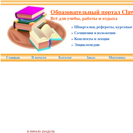
Образовательный портал Claw.
Всё для учебы, работы и отдыха
» Шпаргалки, рефераты, курсовые
» Сочинения и изложения
» Конспекты и лекции
» Энциклопедии
Главная
В начало
Каталог
Заказ
Магазины
в начало раздела