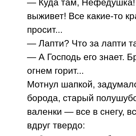
— Куда там, Нефедушка! 
выживет! Все какие-то к
просит...
— Лапти? Что за лапти т
— А Господь его знает. Б
огнем горит...
Мотнул шапкой, задумалс
борода, старый полушубо
валенки — все в снегу, в
вдруг твердо: