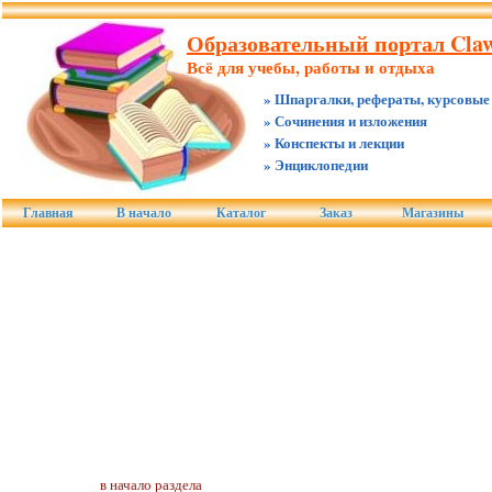
Образовательный портал Claw.
Всё для учебы, работы и отдыха
» Шпаргалки, рефераты, курсовые
» Сочинения и изложения
» Конспекты и лекции
» Энциклопедии
Главная
В начало
Каталог
Заказ
Магазины
в начало раздела