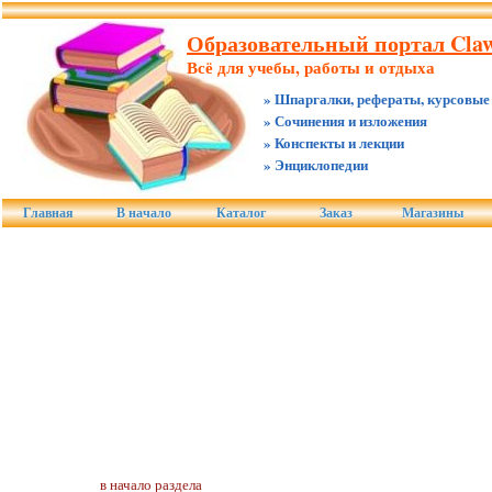
Образовательный портал Claw.
Всё для учебы, работы и отдыха
» Шпаргалки, рефераты, курсовые
» Сочинения и изложения
» Конспекты и лекции
» Энциклопедии
Главная
В начало
Каталог
Заказ
Магазины
в начало раздела