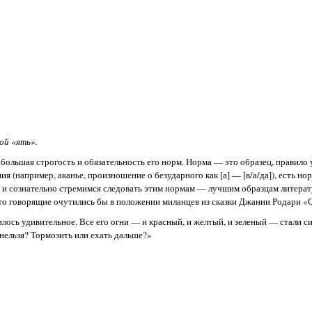
ой «ять».
большая строгость и обязательность его норм. Норма — это образец, правило 
 (например, аканье, произношение о безударного как [а] — [в/а/да]), есть н
да и сознательно стремимся следовать этим нормам — лучшим образцам литерат
то говорящие очутились бы в положении миланцев из сказки Джанни Родари «
ось удивительное. Все его огни — и красный, и желтый, и зеленый — стали си
 нельзя? Тормозить или ехать дальше?»