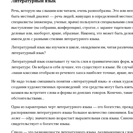
Литературный язык
Речь, которую мы слышим или читаем, очень разнообразна. Это или не
быть местный диалект — речь людей, живущих в определенной местности
специалисты (инженеры, ученые, врачи) пользуются специальными сло
выступление (на собрании, конференции), строгое, с заранее тщательно
деловые или, наоборот, яркие, образные. Наконец, это может быть де
имеем дело с разными стилями литературного языка.
Литературный язык мы изучаем в школе, овладеваем им, читая различные
литературный язык?
Литературный язык охватывает ту часть слов и грамматических форм, к
литературе. Он вобрал в себя лучшее, что существует в языке. Не слу
«наши классики отобрали из речевого хаоса наиболее точные, яркие, вес
Не надо только смешивать понятия «литературный язык» и «язык художе
создания художественных произведений: эти средства могут быть взяты н
казаков вы встретите слова и формы из донских говоров. Конечно, так
обстоятельствами...
Одна из характерных черт литературного языка — его богатство, прежде
распоряжении литературного языка большое количество синонимов. Бл
ложе — одр),
значительно возрастает выразительная сила языка. Сино
свидетельствует о богатстве языка.
Стили —
это разновидности литературного языка, различающиеся слова