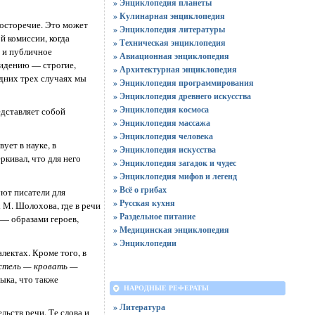
» Энциклопедия планеты
» Кулинарная энциклопедия
росторечие. Это может
» Энциклопедия литературы
й комиссии, когда
» Техническая энциклопедия
 и публичное
» Авиационная энциклопедия
видению — строгие,
» Архитектурная энциклопедия
дних трех случаях мы
» Энциклопедия программирования
» Энциклопедия древнего искусства
» Энциклопедия космоса
едставляет собой
» Энциклопедия массажа
» Энциклопедия человека
ует в науке, в
» Энциклопедия искусства
кивал, что для него
» Энциклопедия загадок и чудес
» Энциклопедия мифов и легенд
» Всё о грибах
уют писатели для
» Русская кухня
х М. Шолохова, где в речи
» Раздельное питание
 — образами героев,
» Медицинская энциклопедия
» Энциклопедии
лектах. Кроме того, в
стель — кровать —
ыка, что также
НАРОДНЫЕ РЕФЕРАТЫ
» Литература
ьств речи. Те слова и