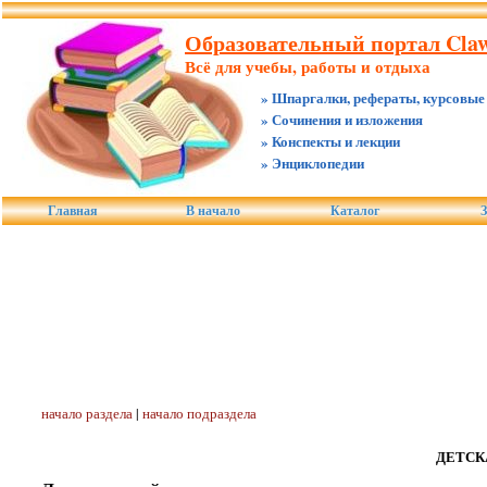
Образовательный портал Claw.
Всё для учебы, работы и отдыха
» Шпаргалки, рефераты, курсовые
» Сочинения и изложения
» Конспекты и лекции
» Энциклопедии
Главная
В начало
Каталог
З
начало раздела
|
начало подраздела
ДЕТСК