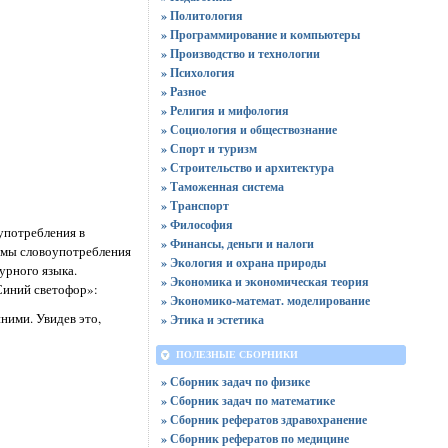
» Политология
» Программирование и компьютеры
» Производство и технологии
» Психология
» Разное
» Религия и мифология
» Социология и обществознание
» Спорт и туризм
» Строительство и архитектура
» Таможенная система
» Транспорт
» Философия
употребления в
» Финансы, деньги и налоги
ормы словоупотребления
» Экология и охрана природы
урного языка.
» Экономика и экономическая теория
Синий светофор»:
» Экономико-математ. моделирование
ними. Увидев это,
» Этика и эстетика
ПОЛЕЗНЫЕ СБОРНИКИ
» Сборник задач по физике
» Сборник задач по математике
» Сборник рефератов здравохранение
» Сборник рефератов по медицине