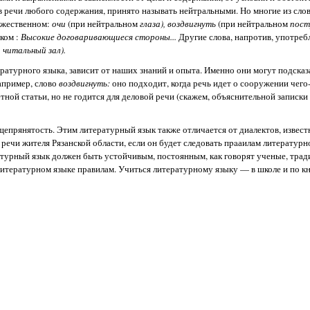
в речи любого содержания, принято называть нейтральными. Но многие из сло
ржественном:
очи
(при нейтральном
глаза), воздвигнуть
(при нейтральном
пост
ком :
Высокие договаривающиеся стороны...
Другие слова, напротив, употреб
 читальный зал).
атурного языка, зависит от наших знаний и опыта. Именно они могут подсказа
апример, слово
воздвигнуть:
оно подходит, когда речь идет о сооружении чего
тной статьи, но не годится для деловой речи (скажем, объяснительной записки
щепрянятость. Этим литературный язык также отличается от диалектов, извес
 речи жителя Рязанской области, если он будет следовать пpaаилам литературно
атурный язык должен быть устойчивым, постоянным, как говорят ученые, тра
литературном языке правилам. Учиться литературному языку — в школе и по к