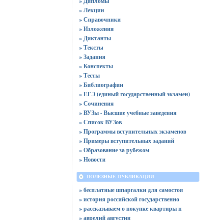
» Дипломы
» Лекции
» Справочники
» Изложения
» Диктанты
» Тексты
» Задания
» Конспекты
» Тесты
» Библиографии
» ЕГЭ (единый государственный экзамен)
» Сочинения
» ВУЗы - Высшие учебные заведения
» Список ВУЗов
» Программы вступительных экзаменов
» Примеры вступительных заданий
» Образование за рубежом
» Новости
ПОЛЕЗНЫЕ ПУБЛИКАЦИИ
» бесплатные шпаргалки для самостоя
» история российской государственно
» рассказываем о покупке квартиры н
» аврелий августин