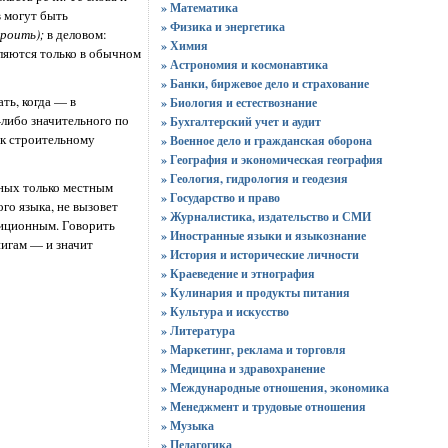
» Математика
в могут быть
» Физика и энергетика
роить);
в деловом:
» Химия
ляются только в обычном
» Астрономия и космонавтика
» Банки, биржевое дело и страхование
ть, когда — в
» Биология и естествознание
-либо значительного по
» Бухгалтерский учет и аудит
 к строительному
» Военное дело и гражданская оборона
» География и экономическая география
» Геология, гидрология и геодезия
тных только местным
» Государство и право
го языка, не вызовет
» Журналистика, издательство и СМИ
диционным. Говорить
» Иностранные языки и языкознание
нигам — и значит
» История и исторические личности
» Краеведение и этнография
» Кулинария и продукты питания
» Культура и искусство
» Литература
» Маркетинг, реклама и торговля
» Медицина и здравохранение
» Международные отношения, экономика
» Менеджмент и трудовые отношения
» Музыка
» Педагогика