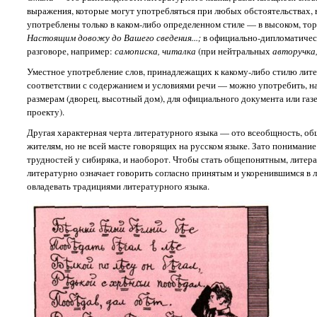
выражения, которые могут употребляться при любых обстоятельствах, 
употреблены только в каком-либо определенном стиле — в высоком, то
Настоящим довожу до Вашего сведения...;
в официально-дипломатичес
разговоре, например:
самописка, читалка
(при нейтральных
авторучка,
Уместное употребление слов, принадлежащих к какому-либо стилю литер
соответствии с содержанием и условиями речи — можно употребить, н
размерам (дворец, высотный дом), для официального документа или газе
проекту).
Другая характерная черта литературного языка — ото всеобщность, об
жителям, но не всей масте говорящих на русском языке. Зато понимание
трудностей у сибиряка, и наоборот. Чтобы стать общепонятным, литер
литературно означает говорить согласно принятым и укоренившимся в 
овладевать традициями литературного языка.