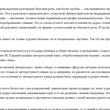
принужденная разговорно-бытовая речь, или более грубая — так называемое п
. Это и разговор в заводском цехе, в научной лаборатории или на медицинско
вами — научными, техническими терминами или профессиональной речью. Это
 подобранными словами. Это и статьи в газете или выступления по радио, теле
ловой документ, написанный «по форме» и непохожий на обычную речь. В после
 книги, не только художественные, но и специальные, научные. Так что же пр
оторая используется в государственных и общественных учреждениях, существ
чайно М. Горький называл литературный язык «обработанным мастерами», подчер
кие слова».
ственной литературы», иначе говоря, те языковые сфедства, которые использ
е только из литературного языка, но и, например, из диалектов, как в романа
ие отступления от литературного языка должны быть оправданы художественно
 всего богатство слов и выражений, значительно превосходящее их запас в диа
агодаря синонимам, называющим одно и то же разными словами (например:
по
нимы делают возможным и противопоставление разных стилей литературного яз
ми и выражениями в зависимости от цели и содержания, от условий и обстоятел