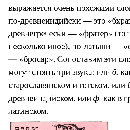
выражается очень похожими сло
по-древнеиндийски — это «бхрат
древнегречески — «фратер» (тол
несколько иное), по-латыни — «
— «бросар». Сопоставим эти сло
б,
могут стоять три звука: или
ка
старославянском и готском, или
ф,
древнеиндийском, или
как в г
латинском.