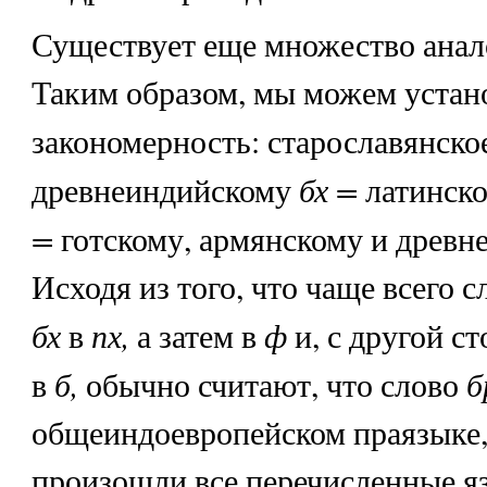
Существует еще множество анал
Таким образом, мы можем устан
закономерность: старославянско
бх =
древнеиндийскому
латинск
=
готскому, армянскому и древ
Исходя из того, что чаще всего с
бх
пх,
ф
в
а затем в
и, с другой с
б,
б
в
обычно считают, что слово
общеиндоевропейском праязыке,
произошли все перечисленные я