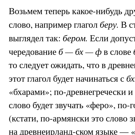
Возьмем теперь какое-нибудь др
беру.
слово, например глагол
В с
бером.
выглядел так:
Если допуст
б — бх — ф
чередование
в слове
то следует ожидать, что в древн
бх
этот глагол будет начинаться с
«бхарами»; по-древнегречески и
слово будет звучать «феро», по-
(кстати, по-армянски это слово з
на древнеирланд-ском языке — «