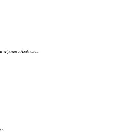
на «Руслан и Людмила».
и».