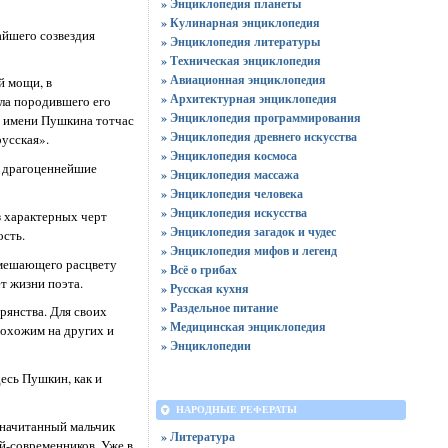
» Энциклопедия планеты
» Кулинарная энциклопедия
айшего созвездия
» Энциклопедия литературы
» Техническая энциклопедия
» Авиационная энциклопедия
й мощи, в
» Архитектурная энциклопедия
ила породившего его
» Энциклопедия программирования
и имени Пушкина тотчас
» Энциклопедия древнего искусства
русская».
» Энциклопедия космоса
, драгоценнейшие
» Энциклопедия массажа
» Энциклопедия человека
» Энциклопедия искусства
з характерных черт
» Энциклопедия загадок и чудес
сть.
» Энциклопедия мифов и легенд
 мешающего расцвету
» Всё о грибах
т жизни поэта.
» Русская кухня
» Раздельное питание
рянства. Для своих
» Медицинская энциклопедия
похожим на других и
» Энциклопедии
есь Пушкин, как и
НАРОДНЫЕ РЕФЕРАТЫ
 начитанный мальчик
» Литература
й-современников. Уже в