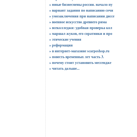
» юные бизнесмены россии. начало пу
» вариант задания по написанию сочи
» умозаключения при написании диссе
» военное искусство древнего рима
» всеколледжи: удобная проверка кол
» маршал жуков, его соратники и про
» этические учения
» реформация
» в интернет-магазине scarpeshop.ru
» повесть временных лет часть 3.
» почему стоит установить мессендже
»
читать дальше...