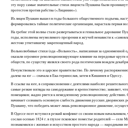
эту пору самые значительные стихи лицеиста Пушкина были проникнут
протестом против рабства («Лицинию»).
Из лицея Пушкин вышел в годы большого общественного подъема, насту
формировались тайные политические организации, нарастала первая в
На гребне этой волны стало развертываться и гениальное дарование Пу
годы, исполнены неумолимого презрения и жгучей ненависти к «самовл
жестоко угнетавшему закрепощенный народ.
Вольнолюбивые стихи (ода «Вольность», написанная за одноименной о
оказали огромное революционизирующее влияние на передовые круги об
обществ, по существу являлся своего рода поэтическим вождем декабри
Почувствовало это и царское правительство. По личному распоряжению А
далеко на юг — сначала в Ека-теринослав, затем в Кишинев и Одессу.
В ссылке на юге, в соприкосновении с деятелями наиболее решительн
самые резкие взгляды на самодержавие и крепостничество; заявляет, что
помещиков; жадно рвется к немедленному революционному действию. Од
начинает сознавать основную слабость движения русских дворянских р
Пушкину, что победить может лишь революционное движение, осуществ
В Одессе поэт вступил в резкий конфликт со своим новым начальником
сослан осенью 1824 г. в глухое псковское поместье родителей — село 
познакомился с жизнью и искусством простого народа — народными песн