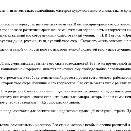
семьи гигантов, таких величайших мастеров художественного слова, такого ярч
ческой литературы, началом всех ее начал. В его беспримерной созидательно
и творческого развития выразилась замечательная одаренность и творческая с
сказал великий его современник и благоговейный ученик — Н. В. Гоголь: «Пр
русская душа, русский язык, русский характер... Самая его жизнь совершенно 
го жизни, в самой личности поэта с исключительной полнотой выступают лучшие
блик, сковывавшем развитие его сил и возможностей. И в то же время одной и
ей национальной гордости, является присущее ему свободолюбие, революционно
е стремление к свободе, неизменный протест против всего косного, рабского,
сторон характера Пушкина и его творчества. Это сказывается уже с ранних ле
е. Его родители были типичными представителями столичного обедневшего дво
этому они отдали своего старшего сына Александра, который рос в семье не
ое учебное заведение — Царскосельский лицей.
о предназначался для воспитания и подготовки правящей верхушки страны. Зд
альства, сомнительных учеников. Его стихи, которые необыкновенно развитой и
ечати и встретили горячее одобрение со стороны наиболее выдающихся писателе