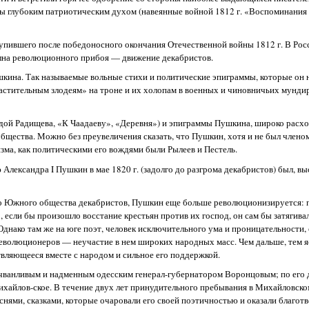
ы глубоким патриотическим духом (навеянные войной 1812 г. «Воспоминания 
пившего после победоносного окончания Отечественной войны 1812 г. В Росс
олна революционного прибоя — движение декабристов.
шкина. Так называемые вольные стихи и политические эпиграммы, которые он н
астительным злодеям» на троне и их холопам в военных и чиновничьих мундир
дой Радищева, «К Чаадаеву», «Деревня») и эпиграммы Пушкина, широко расхо
щества. Можно без преувеличения сказать, что Пушкин, хотя и не был члено
зма, как политическими его вождями были Рылеев и Пестель.
лександра I Пушкин в мае 1820 г. (задолго до разгрома декабристов) был, вы
ого Южного общества декабристов, Пушкин еще больше революционизируется: 
, если бы произошло восстание крестьян против их господ, он сам бы затягива
нако там же на юге поэт, человек исключительного ума и проницательности,
еволюционеров — неучастие в нем широких народных масс. Чем дальше, тем я
ляющееся вместе с народом и сильное его поддержкой.
, чванливым и надменным одесским генерал-губернатором Воронцовым; по его
Михайлов-ское. В течение двух лет принудительного пребывания в Михайловск
ями, сказками, которые очаровали его своей поэтичностью и оказали благотв