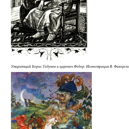
Умирающий Борис Годунов и царевич Федор. Иллюстрация В. Фаворског