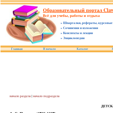
Образовательный портал Claw.
Всё для учебы, работы и отдыха
» Шпаргалки, рефераты, курсовые
» Сочинения и изложения
» Конспекты и лекции
» Энциклопедии
Главная
В начало
Каталог
З
начало раздела
|
начало подраздела
ДЕТСК