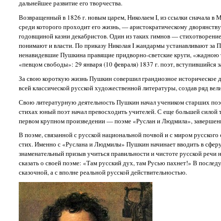
дальнейшее развитие его творчества.
Возвращенный в 1826 г. новым царем, Николаем I, из ссылки сначала в
среди которого проходит его жизнь, — аристократическому дворянству
годовщиной казни декабристов. Один из таких гимнов — стихотворение
понимают и власти. По приказу Николая I жандармы устанавливают за 
ненавидевшие Пушкина правящие придворно-светские круги, «жадною т
«певцом свободы»: 29 января (10 февраля) 1837 г. поэт, вступившийся 
За свою короткую жизнь Пушкин совершил грандиозное историческое д
всей классической русской художественной литературы, создав ряд вел
Свою литературную деятельность Пушкин начал учеником старших поэт
стихах юный поэт начал превосходить учителей. С еще большей силой т
первом крупном произведении — поэме «Руслан и Людмила», завершенн
В поэме, связанной с русской национальной почвой и с миром русского
стих. Именно с «Руслана и Людмилы» Пушкин начинает вводить в сферу 
знаменательный призыв учиться правильности и чистоте русской речи н
сказать о своей поэме: «Там русский дух, там Русью пахнет!» В послед
сказочной, а с вполне реальной русской действительностью.