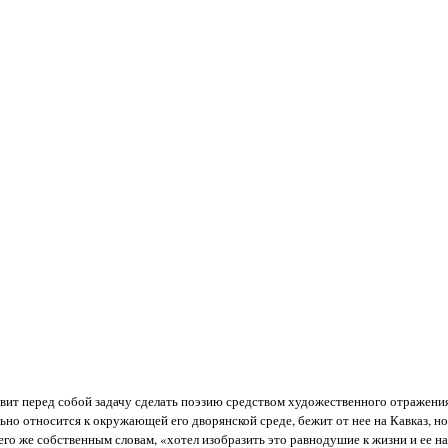
авит перед собой задачу сделать поэзию средством художественного отражени
но относится к окружающей его дворянской среде, бежит от нее на Кавказ, н
его же собственным словам, «хотел изобразить это равнодушие к жизни и ее н