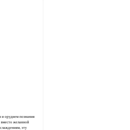
я и орудием познания
о вместо желанной
аслаждениям, эту