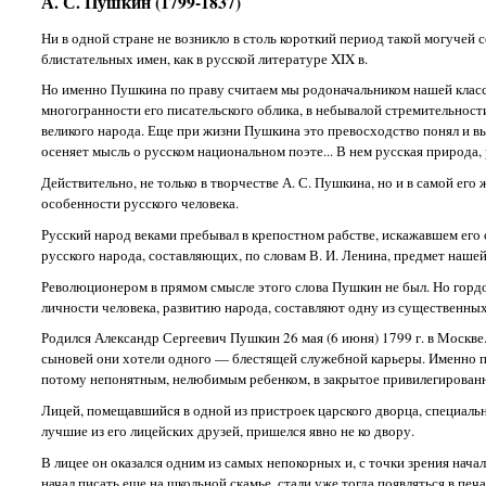
А. С. Пушкин (1799-1837)
Ни в одной стране не возникло в столь короткий период такой могучей 
блистательных имен, как в русской литературе XIX в.
Но именно Пушкина по праву считаем мы родоначальником нашей класси
многогранности его писательского облика, в небывалой стремительност
великого народа. Еще при жизни Пушкина это превосходство понял и вы
осеняет мысль о русском национальном поэте... В нем русская природа, 
Действительно, не только в творчестве А. С. Пушкина, но и в самой е
особенности русского человека.
Русский народ веками пребывал в крепостном рабстве, искажавшем его о
русского народа, составляющих, по словам В. И. Ленина, предмет наш
Революционером в прямом смысле этого слова Пушкин не был. Но гордо
личности человека, развитию народа, составляют одну из существенных 
Родился Александр Сергеевич Пушкин 26 мая (6 июня) 1799 г. в Москв
сыновей они хотели одного — блестящей служебной карьеры. Именно по
потому непонятным, нелюбимым ребенком, в закрытое привилегированн
Лицей, помещавшийся в одной из пристроек царского дворца, специальн
лучшие из его лицейских друзей, пришелся явно не ко двору.
В лицее он оказался одним из самых непокорных и, с точки зрения нач
начал писать еще на школьной скамье, стали уже тогда появляться в п