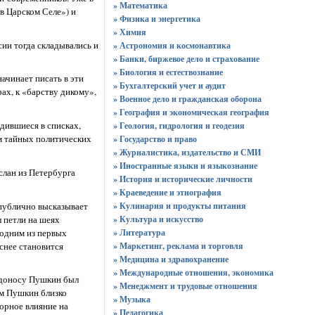
» Математика
в Царском Селе») и
» Физика и энергетика
» Химия
ии тогда складывались и
» Астрономия и космонавтика
» Банки, биржевое дело и страхование
» Биология и естествознание
ачинает писать в эти
» Бухгалтерский учет и аудит
ах, к «барству дикому»,
» Военное дело и гражданская оборона
» География и экономическая география
дившиеся в списках,
» Геология, гидрология и геодезия
м тайных политических
» Государство и право
» Журналистика, издательство и СМИ
» Иностранные языки и языкознание
слан из Петербурга
» История и исторические личности
» Краеведение и этнография
публично высказывает
» Кулинария и продукты питания
л петли на шеях
» Культура и искусство
 одним из первых
» Литература
снее становится
» Маркетинг, реклама и торговля
» Медицина и здравохранение
» Международные отношения, экономика
 доносу Пушкин был
» Менеджмент и трудовые отношения
ом Пушкин близко
» Музыка
орное влияние на
» Педагогика