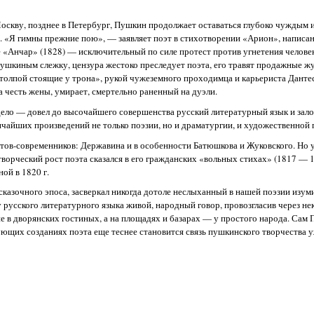
 Москву, позднее в Петербург, Пушкин продолжает оставаться глубоко чуждым
. «Я гимны прежние пою», — заявляет поэт в стихотворении «Арион», написанн
 «Анчар» (1828) — исключительный по силе протест против угнетения человек
Пушкиным слежку, цензура жестоко преследует поэта, его травят продажные 
олпой стоящие у трона», рукой чужеземного проходимца и карьериста Дантес
за честь жены, умирает, смертельно раненный на дуэли.
ело — довел до высочайшего совершенства русский литературный язык и зал
ичайших произведений не только поэзии, но и драматургии, и художественной 
ов-современников: Державина и в особенности Батюшкова и Жуковского. Но у
ворческий рост поэта сказался в его гражданских «вольных стихах» (1817 — 1
ой в 1820 г.
 сказочного эпоса, засверкал никогда дотоле неслыханный в нашей поэзии из
русского литературного языка живой, народный говор, провозгласив через не
е в дворянских гостиных, а на площадях и базарах — у простого народа. Сам
ующих созданиях поэта еще теснее становится связь пушкинского творчества у