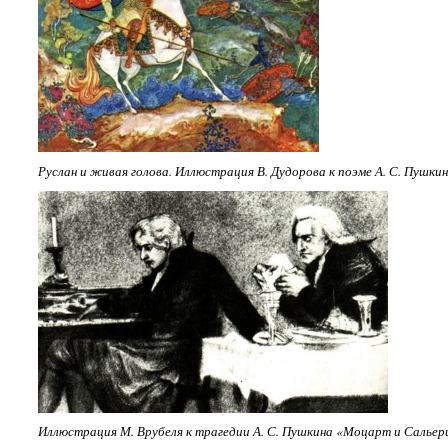
Руслан и живая голова. Иллюстрация В. Дудорова к поэме А. С. Пушки
Иллюстрация М. Врубеля к трагедии А. С. Пушкина «Моцарт и Сальер