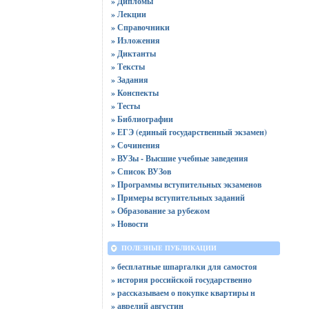
» Дипломы
» Лекции
» Справочники
» Изложения
» Диктанты
» Тексты
» Задания
» Конспекты
» Тесты
» Библиографии
» ЕГЭ (единый государственный экзамен)
» Сочинения
» ВУЗы - Высшие учебные заведения
» Список ВУЗов
» Программы вступительных экзаменов
» Примеры вступительных заданий
» Образование за рубежом
» Новости
ПОЛЕЗНЫЕ ПУБЛИКАЦИИ
» бесплатные шпаргалки для самостоя
» история российской государственно
» рассказываем о покупке квартиры н
» аврелий августин