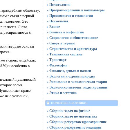
» Политология
» Программирование и компьютеры
 и враждебным обществу,
» Производство и технологии
ом в связи с первой
» Психология
а человеком. Это
» Разное
журналисты. Люто
» Религия и мифология
а расправляются с
» Социология и обществознание
» Спорт и туризм
ожил твердые основы
» Строительство и архитектура
прозы.
» Таможенная система
» Транспорт
же в своих лицейских
» Философия
820) и особенно в
» Финансы, деньги и налоги
» Экология и охрана природы
умительный пушкинский
» Экономика и экономическая теория
которое время
» Экономико-математ. моделирование
 Пушкин имел право
» Этика и эстетика
же не с условной,
ПОЛЕЗНЫЕ СБОРНИКИ
» Сборник задач по физике
» Сборник задач по математике
» Сборник рефератов здравохранение
» Сборник рефератов по медицине