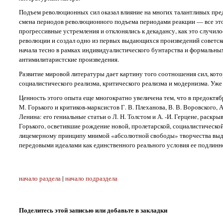
Подъем революционных сил оказал влияние на многих талантливых пре
смена периодов революционного подъема периодами реакции — все это
прогрессивные устремления и отклонялись к декадансу, как это случи
революции и создал одно из первых выдающихся произведений советск
начала тесно в рамках индивидуалистического бунтарства и формальны
антимилитаристские произведения.
Развитие мировой литературы дает картину того соотношения сил, кото
социалистического реализма, критического реализма и модернизма. Уж
Ценность этого опыта еще многократно увеличена тем, что в предоктя
М. Горького и критиков-марксистов Г. В. Плеханова, В. В. Воровского, 
Ленина: его гениальные статьи о Л. Н. Толстом и А. -И. Герцене, раск
Горького, осветившие рождение новой, пролетарской, социалистической
лицемерному принципу мнимой «абсолютной свободы» творчества выдв
передовыми идеалами как единственного реального условия ее подлинн
начало раздела
|
начало подраздела
Поделитесь этой записью или добавьте в закладки