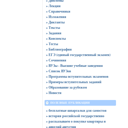
» Дипломы
» Лекции
» Справочники
» Изложения
» Диктанты
» Тексты
» Задания
» Конспекты
» Тесты
» Библиографии
» ЕГЭ (единый государственный экзамен)
» Сочинения
» ВУЗы - Высшие учебные заведения
» Список ВУЗов
» Программы вступительных экзаменов
» Примеры вступительных заданий
» Образование за рубежом
» Новости
ПОЛЕЗНЫЕ ПУБЛИКАЦИИ
» бесплатные шпаргалки для самостоя
» история российской государственно
» рассказываем о покупке квартиры н
» аврелий августин