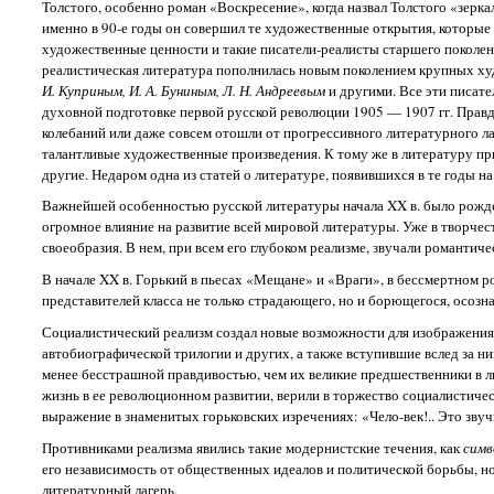
Толстого, особенно роман «Воскресение», когда назвал Толстого «зерка
именно в 90-е годы он совершил те художественные открытия, которые 
художественные ценности и такие писатели-реалисты старшего поколен
реалистическая литература пополнилась новым поколением крупных х
И. Куприным, И. А. Буниным, Л. Н. Андреевым
и другими. Все эти писат
духовной подготовке первой русской революции 1905 — 1907 гг. Правд
колебаний или даже совсем отошли от прогрессивного литературного ла
талантливые художественные произведения. К тому же в литературу 
другие. Недаром одна из статей о литературе, появившихся в те годы 
Важнейшей особенностью русской литературы начала XX в. было рожде
огромное влияние на развитие всей мировой литературы. Уже в творчес
своеобразия. В нем, при всем его глубоком реализме, звучали романти
В начале XX в. Горький в пьесах «Мещане» и «Враги», в бессмертном 
представителей класса не только страдающего, но и борющегося, осозн
Социалистический реализм создал новые возможности для изображения 
автобиографической трилогии и других, а также вступившие вслед за н
менее бесстрашной правдивостью, чем их великие предшественники в л
жизнь в ее революционном развитии, верили в торжество социалистическ
выражение в знаменитых горьковских изречениях: «Чело-век!.. Это звучит
Противниками реализма явились такие модернистские течения, как
симв
его независимость от общественных идеалов и политической борьбы, но
литературный лагерь.