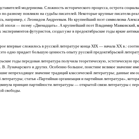
дставителей модернизма. Сложность исторического процесса, острота социал
 по-разному повлияло на судьбы писателей. Некоторые крупные писатели-реа
лось, например, с Леонидом Андреевым. Но крупнейший поэт символизма Алекс
ой эпохи — поэму «Двенадцать». А крупнейший поэт Владимир Маяковский, к
х экспериментов футуристов, создал уже в предоктябрьские годы яркие антика
рое впервые сложилось в русской литературе конца XIX — начала XX в.: соот
е это одно придает большую ценность опыту русской предоктябрьской литерат
брьские годы передовая литература получила теоретическую, эстетическую пр
А. В. Луначарского и других. Особенно большое, поистине великое значение им
рывшие непреходящее значение традиций классической литературы; данные им о
 литературы; статья «Партийная организация и партийная литература», котора
инула принцип партийности литературы — открытой связи литературы с пер
ой свободы.