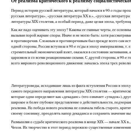
От реализма критического к реализму социалистическо
Период истории русской литературы, который начался в 90-э годы прошл
русская литература», «русская литература XX в.», «русская литература 
литературы XIX столетия, а особый период, даже целая эпоха, требующ
Как же надо оценивать эту эпоху? Каковы ее главные черты, ее основ
вызывая порой жаркие споры. Иначе и не могло быть: хотя рассматрив
и противоречив. Сложным и противоречивым был прежде всего сам исто
одной стороны, Россия вступила в 90-е го'ды в эпоху империализма, т.
стремительный экономический взлет, оказался в состоянии загнивания,
царизмом и со всеми реакционными силами. С другой стороны, в 90-е г
всего мирового революционного движения: началась эпоха трех революц
Литературоведы, исходившие лишь из факта вступления России в эпоху 
самого передового направления литературы XIX столетия — критического
которые одни определяют как «декаданс» (что означает «упадок»), дру
широкое и более глубокое представление о действительности, подчерки
реализма. Но победа нового реализма не означала гибель старого, крити
своему союзнику, преодолеть напор декаданса и сохранить значение вы
Размышляя о судьбе критического реализма в конце XIX — начале XX в., н
Чехов. Их творчество в этот период пережило существенные изменения,