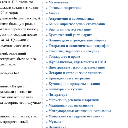
тся А. П. Чехова, то
» Математика
должали создавать новые
» Физика и энергетика
 90-х годов
» Химия
Гариным-Михайловским, А.
» Астрономия и космонавтика
ниями большую роль в
» Банки, биржевое дело и страхование
ателей пережили полосу
» Биология и естествознание
е из них создали новые
» Бухгалтерский учет и аудит
, М. М. Пришвин
и
» Военное дело и гражданская оборона
ождение реализма».
» География и экономическая география
» Геология, гидрология и геодезия
ький, оказавший
» Государство и право
летариата, было много
» Журналистика, издательство и СМИ
 храбрых».
» Иностранные языки и языкознание
ионеров как
» История и исторические личности
» Краеведение и этнография
» Кулинария и продукты питания
ениях «На дне»,
» Культура и искусство
казывали жизнь с не
» Литература
этом они отображали
» Маркетинг, реклама и торговля
ца истории, что получило
» Медицина и здравохранение
» Международные отношения, экономика
ого творчества, т. е.
» Менеджмент и трудовые отношения
ть прогрессивный
» Музыка
» Педагогика