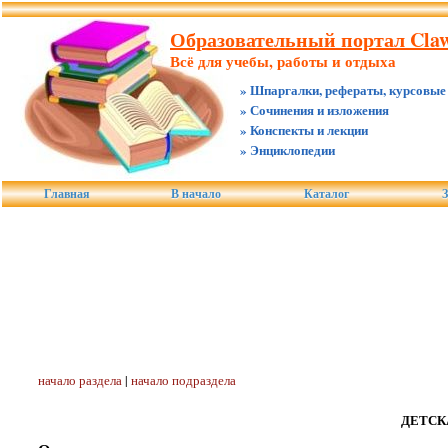
Образовательный портал Claw.
Всё для учебы, работы и отдыха
» Шпаргалки, рефераты, курсовые
» Сочинения и изложения
» Конспекты и лекции
» Энциклопедии
Главная
В начало
Каталог
З
начало раздела
|
начало подраздела
ДЕТСК