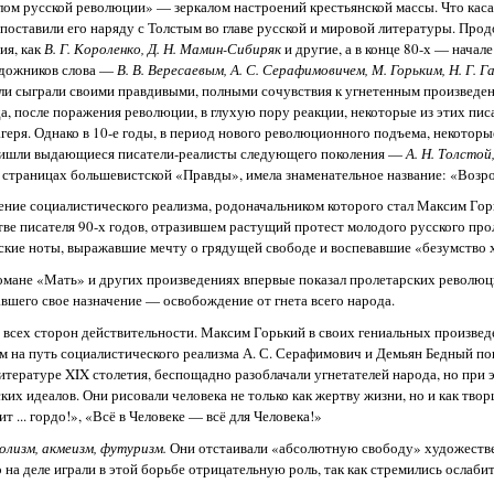
лом русской революции» — зеркалом настроений крестьянской массы. Что касае
поставили его наряду с Толстым во главе русской и мировой литературы. Про
ия, как
В. Г. Короленко, Д. Н. Мамин-Сибиряк
и другие, а в конце 80-х — начале
удожников слова —
В. В. Вересаевым, А. С. Серафимовичем, М. Горьким, Н. Г. 
ели сыграли своими правдивыми, полными сочувствия к угнетенным произведе
а, после поражения революции, в глухую пору реакции, некоторые из этих пис
геря. Однако в 10-е годы, в период нового революционного подъема, некоторы
пришли выдающиеся писатели-реалисты следующего поколения —
А. Н. Толстой
на страницах большевистской «Правды», имела знаменательное название: «Возр
ние социалистического реализма, родоначальником которого стал Максим Гор
тве писателя 90-х годов, отразившем растущий протест молодого русского про
ческие ноты, выражавшие мечту о грядущей свободе и воспевавшие «безумство
романе «Мать» и других произведениях впервые показал пролетарских революц
авшего свое назначение — освобождение от гнета всего народа.
всех сторон действительности. Максим Горький в своих гениальных произвед
им на путь социалистического реализма А. С. Серафимович и Демьян Бедный по
итературе XIX столетия, беспощадно разоблачали угнетателей народа, но при 
их идеалов. Они рисовали человека не только как жертву жизни, но и как твор
 ... гордо!», «Всё в Человеке — всё для Человека!»
олизм, акмеизм, футуризм.
Они отстаивали «абсолютную свободу» художественн
 на деле играли в этой борьбе отрицательную роль, так как стремились ослаби