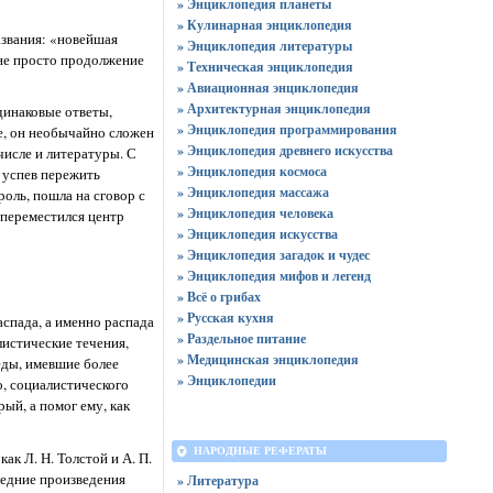
» Энциклопедия планеты
» Кулинарная энциклопедия
азвания: «новейшая
» Энциклопедия литературы
о не просто продолжение
» Техническая энциклопедия
» Авиационная энциклопедия
» Архитектурная энциклопедия
динаковые ответы,
» Энциклопедия программирования
е, он необычайно сложен
» Энциклопедия древнего искусства
исле и литературы. С
» Энциклопедия космоса
а успев пережить
» Энциклопедия массажа
оль, пошла на сговор с
» Энциклопедия человека
 переместился центр
» Энциклопедия искусства
» Энциклопедия загадок и чудес
» Энциклопедия мифов и легенд
» Всё о грибах
» Русская кухня
спада, а именно распада
» Раздельное питание
листические течения,
» Медицинская энциклопедия
еды, имевшие более
» Энциклопедии
о, социалистического
ый, а помог ему, как
НАРОДНЫЕ РЕФЕРАТЫ
ак Л. Н. Толстой и А. П.
ледние произведения
» Литература