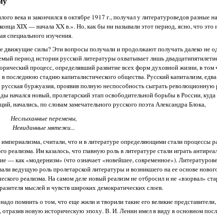
му
ого века и закончился в октябре 1917 г., получал у литературоведов разные н
конца XIX — начала XX в.». Но, как бы ни называли этот период, ясно, что эт
ая специального изучения.
ные движущие силы? Эти вопросы получали и продолжают получать далеко не о
аемый период истории русской литературы охватывает лишь двадцатипятилети
рический процесс, определявший развитие всех форм духовной жизни, в том ч
 е. в последнюю стадию капиталистического общества. Русский капитализм, едв
 а русская буржуазия, проявив полную неспособность сыграть революционную р
оды начался новый, пролетарский этап освободительной борьбы в России, куда
ий, начались, по словам замечательного русского поэта Александра Блока,
Неслыханные перемены,
Невиданные мятежи...
империализма, считали, что и в литературе определяющими стали процессы ра
 реализма. Им казалось, что главную роль в литературе стали играть антиреа
гие — как «модернизм» (что означает «новейшее, современное»). Литературов
вали ведущую роль пролетарской литературы и возникшего на ее основе новог
ческого реализма. На самом деле новый реализм не отбросил и не «взорвал» стар
разителя мыслей и чувств широких демократических слоев.
адо помнить о том, что еще жили и творили такие его великие представители, к
 отразив новую историческую эпоху. В. И. Ленин имел в виду в основном пос