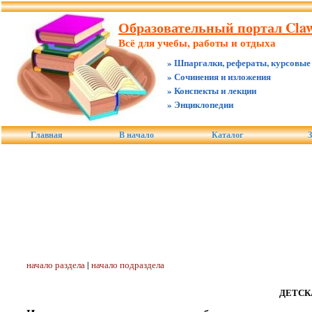
Образовательный портал Claw.
Всё для учебы, работы и отдыха
» Шпаргалки, рефераты, курсовые
» Сочинения и изложения
» Конспекты и лекции
» Энциклопедии
Главная
В начало
Каталог
З
начало раздела
|
начало подраздела
ДЕТСК