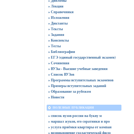
» Дипломы
» Лекции
» Справочники
» Изложения
» Диктанты
» Тексты
» Задания
» Конспекты
» Тесты
» Библиографии
» ЕГЭ (единый государственный экзамен)
» Сочинения
» ВУЗы - Высшие учебные заведения
» Список ВУЗов
» Программы вступительных экзаменов
» Примеры вступительных заданий
» Образование за рубежом
» Новости
ПОЛЕЗНЫЕ ПУБЛИКАЦИИ
» список вузов россии на букву м
» маршал жуков, его соратники и про
» услуга приёмки квартиры от компан
» возникновение схоластической фило