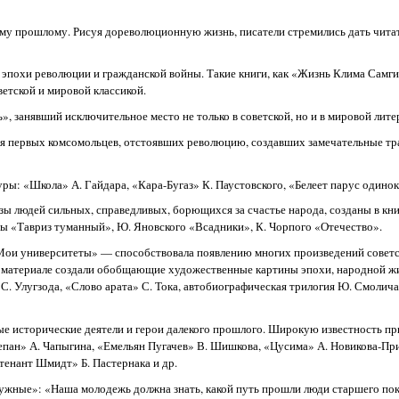
му прошлому. Рисуя дореволюционную жизнь, писатели стремились дать читат
 эпохи революции и гражданской войны. Такие книги, как «Жизнь Клима Самги
етской и мировой классикой.
ь», занявший исключительное место не только в советской, но и в мировой лите
ия первых комсомольцев, отстоявших революцию, создавших замечательные тр
ры: «Школа» А. Гайдара, «Кара-Бугаз» К. Паустовского, «Белеет парус одинок
 людей сильных, справедливых, борющихся за счастье народа, созданы в кни
ы «Тавриз туманный», Ю. Яновского «Всадники», К. Чорпого «Отечество».
Мои университеты» — способствовала появлению многих произведений советс
ом материале создали обобщающие художественные картины эпохи, народной ж
С. Улугзода, «Слово арата» С. Тока, автобиографическая трилогия Ю. Смолич
е исторические деятели и герои далекого прошлого. Широкую известность пр
епан» А. Чапыгина, «Емельян Пугачев» В. Шишкова, «Цусима» А. Новикова-Пр
тенант Шмидт» Б. Пастернака и др.
 нужные»: «Наша молодежь должна знать, какой путь прошли люди старшего по