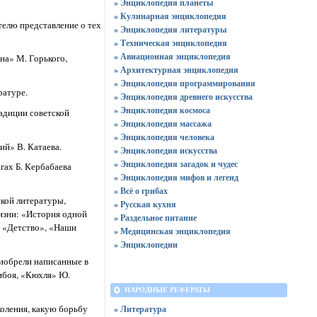
» Энциклопедия планеты
» Кулинарная энциклопедия
елю представление о тех
» Энциклопедия литературы
» Техническая энциклопедия
» Авиационная энциклопедия
на» М. Горького,
» Архитектурная энциклопедия
» Энциклопедия программирования
ратуре.
» Энциклопедия древнего искусства
» Энциклопедия космоса
адиции советской
» Энциклопедия массажа
» Энциклопедия человека
ий» В. Катаева.
» Энциклопедия искусства
» Энциклопедия загадок и чудес
гах Б. Кербабаева
» Энциклопедия мифов и легенд
» Всё о грибах
кой литературы,
» Русская кухня
изни: «История одной
» Раздельное питание
а «Детство», «Наши
» Медицинская энциклопедия
» Энциклопедии
иобрели написанные в
ибоя, «Кюхля» Ю.
НАРОДНЫЕ РЕФЕРАТЫ
коления, какую борьбу
» Литература