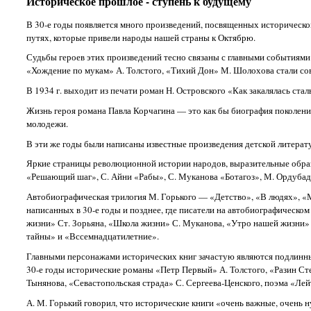
Историческое прошлое - ступень к будущему
В 30-е годы появляется много произведений, посвященных историческо
путях, которые привели народы нашей страны к Октябрю.
Судьбы героев этих произведений тесно связаны с главными событиями
«Хождение по мукам» А. Толстого, «Тихий Дон» М. Шолохова стали сов
В 1934 г. выходит из печати роман Н. Островского «Как закалялась стал
Жизнь героя романа Павла Корчагина — это как бы биография поколен
молодежи.
В эти же годы были написаны известные произведения детской литерату
Яркие страницы революционной истории народов, выразительные образы
«Решающий шаг», С. Айни «Рабы», С. Муканова «Ботагоз», М. Ордубад
Автобиографическая трилогия М. Горького — «Детство», «В людях», «
написанных в 30-е годы и позднее, где писатели на автобиографическ
жизни» Ст. Зорьяна, «Школа жизни» С. Муканова, «Утро нашей жизни» 
тайны» и «Вссемнадцатилетние».
Главными персонажами исторических книг зачастую являются подлинны
30-е годы исторические романы «Петр Первый» А. Толстого, «Разин Ст
Тынянова, «Севастопольская страда» С. Сергеева-Ценского, поэма «Лей
А. М. Горький говорил, что исторические книги «очень важные, очень