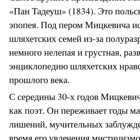
«Пан Тадеуш» (1834). Это польс
эпопея. Под пером Мицкевича и
шляхетских семей из-за полураз
немного нелепая и грустная, раз
энциклопедию шляхетских нраво
прошлого века.
С середины 30-х годов Мицкевич
как поэт. Он переживает годы м
лишений, мучительных заблужде
время его увлечения мистицизмом