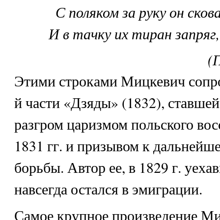
С поляком за руку он скова
И в тачку их тиран запряг
(
Этими строками Мицкевич сопро
й части «Дзяды» (1832), ставшей
разгром царизмом польского во
1831 гг. и призывом к дальней
борьбы. Автор ее, в 1829 г. уеха
навсегда остался в эмиграции.
Самое крупное произведение М