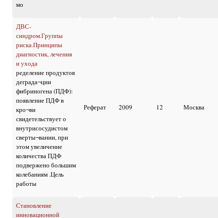
мо
ДВС-
синдром.Группы
риска.Принципы
диагностик, лечения
и ухода
ределение продуктов
деграда¬ции
фибриногена (ПДФ):
появление ПДФ в
Реферат
2009
12
Москва
кро¬ви
свидетельствует о
внутрисосудистом
сверты¬вании, при
этом увеличение
количества ПДФ
подвержено большим
колебаниям .Цель
работы
Становление
инновационной