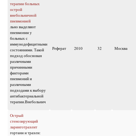
терапии больных
острой
внебольничной
пневмонией
льно выделяют
пневмонии у
больных с
иммунодефицитными
Реферат
2010
32
Москва
состояниями. Такой
подход обоснован
различными
причинными
факторами
пневмоний и
различными
подходами к выбору
антибактериальной
терапии.Внебольнич
Острый
стенозирующий
ларинготрахеит
гортани и трахеи: