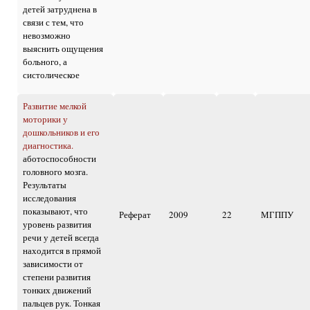
детей затруднена в
связи с тем, что
невозможно
выяснить ощущения
больного, а
систолическое
Развитие мелкой
моторики у
дошкольников и его
диагностика.
аботоспособности
головного мозга.
Результаты
исследования
показывают, что
Реферат
2009
22
МГППУ
уровень развития
речи у детей всегда
находится в прямой
зависимости от
степени развития
тонких движений
пальцев рук. Тонкая