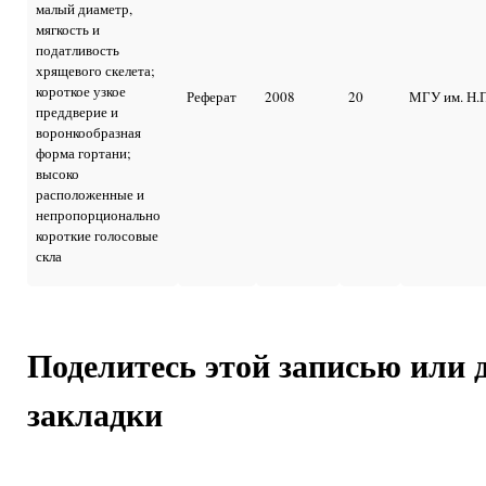
малый диаметр,
мягкость и
податливость
хрящевого скелета;
короткое узкое
Реферат
2008
20
МГУ им. Н.П
преддверие и
воронкообразная
форма гортани;
высоко
расположенные и
непропорционально
короткие голосовые
скла
Поделитесь этой записью или 
закладки