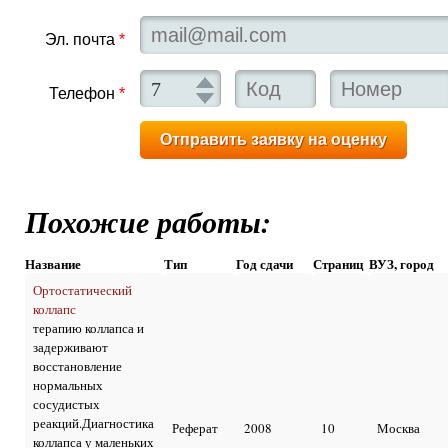
Эл. почта
*
Телефон
*
Похожие работы:
Название
Тип
Год сдачи
Страниц
ВУЗ, город
Ортостатический
коллапс
терапию коллапса и
задерживают
восстановление
нормальных
сосудистых
реакций.Диагностика
Реферат
2008
10
Москва
коллапса у маленьких