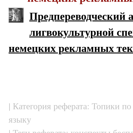
Предпереводческий 
лигвокультурной сп
немецких рекламных тек
| Категория реферата: Топики по
языку
| Теги реферата: конспекты бесп