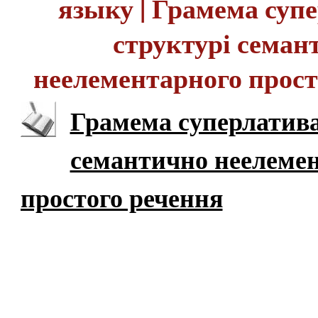
языку | Грамема суп
структурі семан
неелементарного прост
Грамема суперлатива
семантично неелеме
простого речення