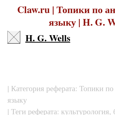
Claw.ru | Топики по 
языку | H. G. W
H. G. Wells
| Категория реферата: Топики по
языку
| Теги реферата: культурология,