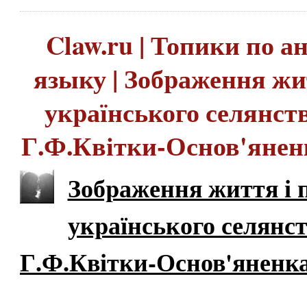
Claw.ru | Топики по 
языку | Зобpаження жи
укpаїнського селянств
Г.Ф.Квітки-Основ'янен
Зобpаження життя і 
укpаїнського селянст
Г.Ф.Квітки-Основ'яненк