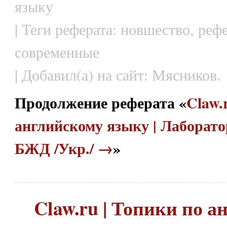
языку
| Теги реферата: новшество, реф
современные
| Добавил(а) на сайт: Мясников.
Продолжение реферата «
Claw.
английскому языку | Лаборат
БЖД /Укр./ →
»
Claw.ru | Топики по 