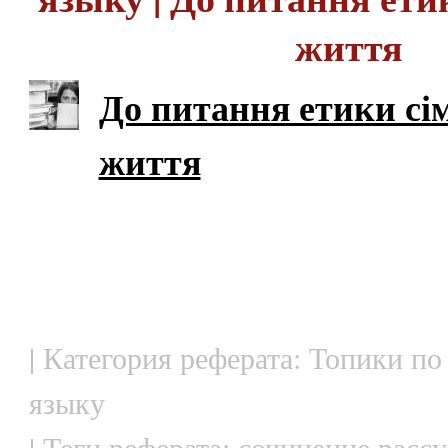
життя
До питання етики сі
життя
| Категория реферата: Топики по
языку
| Теги реферата: сочинение расс