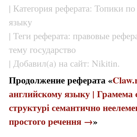
| Категория реферата: Топики по
языку
| Теги реферата: правовые рефер
тему государство
| Добавил(а) на сайт: Nikitin.
Продолжение реферата «
Claw.
английскому языку | Грамема 
структурі семантично неелеме
простого речення →
»