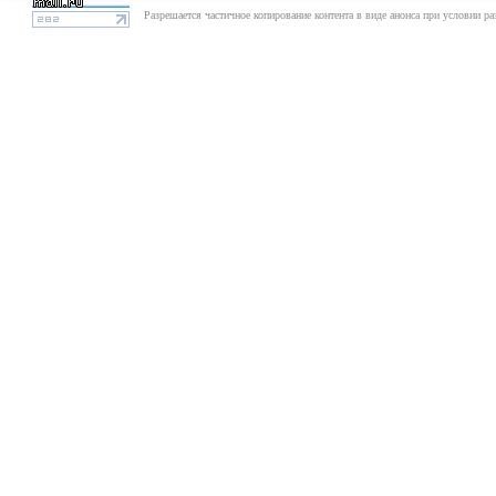
Разрешается частичное копирование контента в виде анонса при условии р