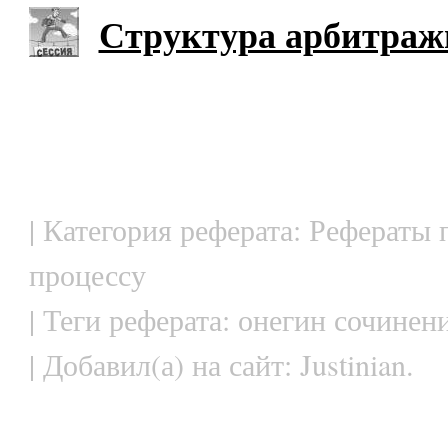
Структура арбитраж
| Категория реферата: Рефераты
процессу
| Теги реферата: онегин сочинен
| Добавил(а) на сайт: Justinian.