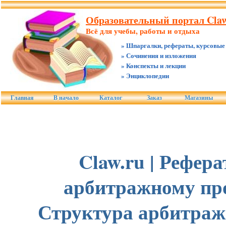
Образовательный портал Claw
Всё для учебы, работы и отдыха
» Шпаргалки, рефераты, курсовые
» Сочинения и изложения
» Конспекты и лекции
» Энциклопедии
Главная
В начало
Каталог
Заказ
Магазины
Claw.ru | Рефер
арбитражному про
Структура арбитраж