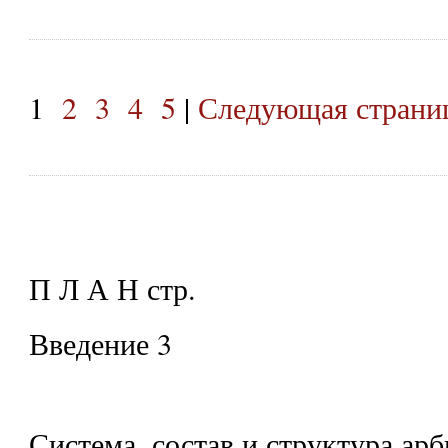
1
2
3
4
5
|
Следующая страниц
П Л А Н стр.
Введение 3
Система, состав и структура ар