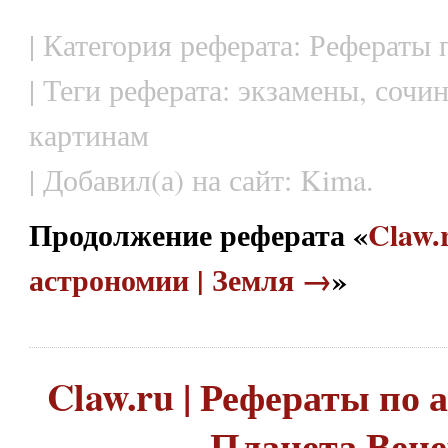
| Категория реферата: Рефераты
| Теги реферата: экзамены, сочи
картинам
| Добавил(а) на сайт: Kima.
Продолжение реферата «
Claw.
астрономии | Земля →
»
Claw.ru | Рефераты по 
Планета Вене