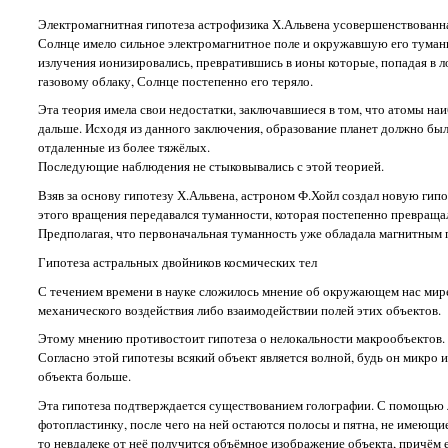
Электромагнитная гипотеза астрофизика Х.Альвена усовершенствованн
Солнце имело сильное электромагнитное поле и окружавшую его туманн
излучения ионизировались, превратившись в ионы которые, попадая в 
газовому облаку, Солнце постепенно его теряло.
Эта теория имела свои недостатки, заключавшиеся в том, что атомы на
дальше. Исходя из данного заключения, образование планет должно был
отдаленные из более тяжёлых.
Последующие наблюдения не стыковывались с этой теорией.
Взяв за основу гипотезу Х.Альвена, астроном Ф.Хойл создал новую гип
этого вращения передавался туманности, которая постепенно превращал
Предполагая, что первоначальная туманность уже обладала магнитным 
Гипотеза астральных двойников космических тел
С течением времени в науке сложилось мнение об окружающем нас мире
механического воздействия либо взаимодействии полей этих объектов.
Этому мнению противостоит гипотеза о нелокальности макрообъектов.
Согласно этой гипотезы всякий объект является волной, будь он микро 
объекта больше.
Эта гипотеза подтверждается существованием голографии. С помощью 
фотопластинку, после чего на ней остаются полосы и пятна, не имеющи
то невдалеке от неё получится объёмное изображение объекта, причём 