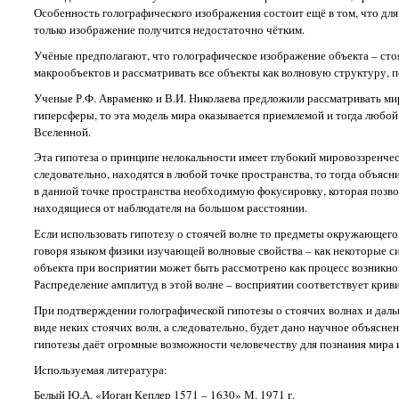
Особенность голографического изображения состоит ещё в том, что дл
только изображение получится недостаточно чётким.
Учёные предполагают, что голографическое изображение объекта – стоя
макрообъектов и рассматривать все объекты как волновую структуру, 
Ученые Р.Ф. Авраменко и В.И. Николаева предложили рассматривать ми
гиперсферы, то эта модель мира оказывается приемлемой и тогда любой
Вселенной.
Эта гипотеза о принципе нелокальности имеет глубокий мировоззренче
следовательно, находятся в любой точке пространства, то тогда объяс
в данной точке пространства необходимую фокусировку, которая поз
находящиеся от наблюдателя на большом расстоянии.
Если использовать гипотезу о стоячей волне то предметы окружающего
говоря языком физики изучающей волновые свойства – как некоторые с
объекта при восприятии может быть рассмотрено как процесс возникн
Распределение амплитуд в этой волне – восприятии соответствует крив
При подтверждении голографической гипотезы о стоячих волнах и дальн
виде неких стоячих волн, а следовательно, будет дано научное объясне
гипотезы даёт огромные возможности человечеству для познания мира и 
Используемая литература:
Белый Ю.А. «Иоган Кеплер 1571 – 1630» М. 1971 г.