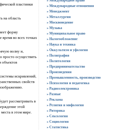
» Международное право
афической пластинки
» Международные отношения
» Менеджмент
» Металлургия
ь на область
» Москвоведение
» Музыка
меет форму
» Муниципальное право
 время во всех точках
» Налогообложение
» Наука и техника
» Оккультизм и уфология
оячую волну и,
» Полиграфия
до просто осуществить
» Политология
и объектов
» Предпринимательство
» Произведения
 системы искривлений,
» Промышленность, производство
транственных свойств
» Психология и педагогика
 изображению.
» Радиоэлектроника
» Разные
» Реклама
будет рассматривать в
» Религия и мифология
тверждение этой
» Риторика
 места в этом мире.
» Сексология
» Социология
» Статистика