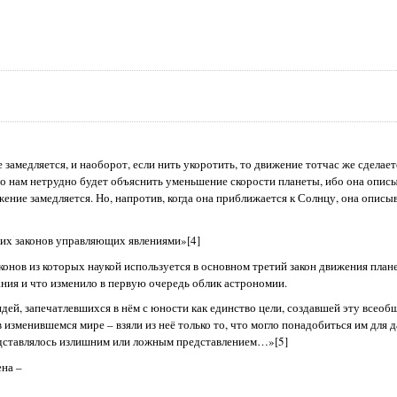
 замедляется, и наоборот, если нить укоротить, то движение тотчас же сделае
о нам нетрудно будет объяснить уменьшение скорости планеты, ибо она описы
жение замедляется. Но, напротив, когда она приближается к Солнцу, она описы
ких законов управляющих явлениями»[4]
конов из которых наукой используется в основном третий закон движения плане
нания и что изменило в первую очередь облик астрономии.
идей, запечатлевшихся в нём с юности как единство цели, создавшей эту всео
зменившемся мире – взяли из неё только то, что могло понадобиться им для 
представлялось излишним или ложным представлением…»[5]
на –