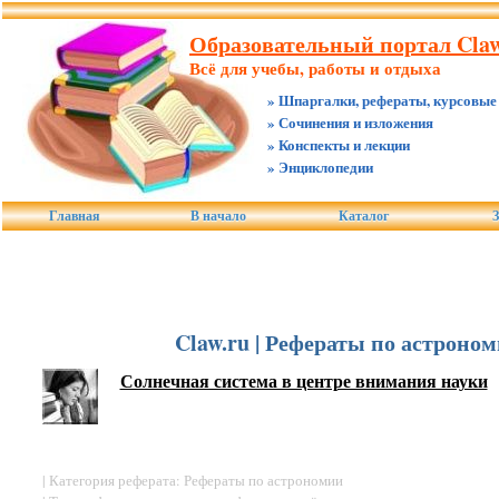
Образовательный портал Claw
Всё для учебы, работы и отдыха
» Шпаргалки, рефераты, курсовые
» Сочинения и изложения
» Конспекты и лекции
» Энциклопедии
Главная
В начало
Каталог
З
Claw.ru | Рефераты по астроно
Солнечная система в центре внимания науки
| Категория реферата: Рефераты по астрономии