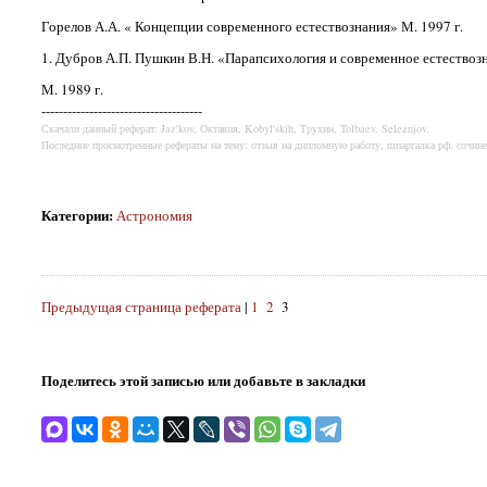
Горелов А.А. « Концепции современного естествознания» М. 1997 г.
1. Дубров А.П. Пушкин В.Н. «Парапсихология и современное естествоз
М. 1989 г.
-------------------------------------
Скачали данный реферат: Jaz'kov, Октавия, Kobyl'skih, Трухин, Tolbaev, Seleznjov.
Последние просмотренные рефераты на тему: отзыв на дипломную работу, шпаргалка рф, сочине
Категории
:
Астрономия
Предыдущая страница реферата
|
1
2
3
Поделитесь этой записью или добавьте в закладки