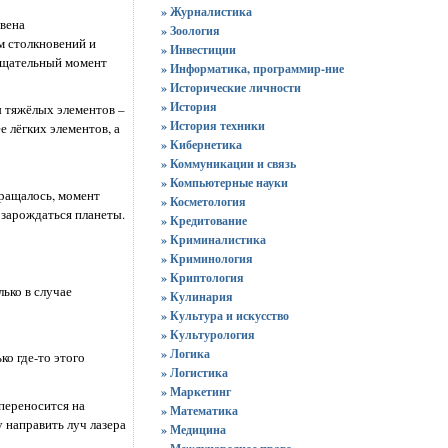
» Журналистика
вена
» Зоология
м столкновений и
» Инвестиции
ращательный момент
» Информатика, программир-ние
» Исторические личности
» История
ы тяжёлых элементов –
» История техники
 лёгких элементов, а
» Кибернетика
» Коммуникации и связь
» Компьютерные науки
вращалось, момент
» Косметология
 зарождаться планеты.
» Кредитование
» Криминалистика
» Криминология
» Криптология
ько в случае
» Кулинария
» Культура и искусство
» Культурология
» Логика
ко где-то этого
» Логистика
» Маркетинг
переносится на
» Математика
 направить луч лазера
» Медицина