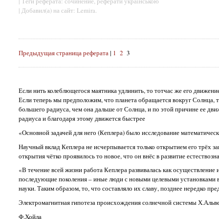
| Теги реферата: сочинение, реферати українською
| Добавил(а) на сайт: Lemira.
Предыдущая страница реферата
|
1
2
3
Если нить колеблющегося маятника удлинить, то тотчас же его движение
Если теперь мы предположим, что планета обращается вокруг Солнца, т
большего радиуса, чем она дальше от Солнца, и по этой причине ее дви
радиуса и благодаря этому движется быстрее
«Основной задачей для него (Кеплера) было исследование математичес
Научный вклад Кеплера не исчерпывается только открытием его трёх за
открытия чётко проявилось то новое, что он внёс в развитие естествоз
«В течение всей жизни работа Кеплера развивалась как осуществление 
последующие поколения – иные люди с новыми целевыми установками в и
науки. Таким образом, то, что составляло их славу, позднее нередко 
Электромагнитная гипотеза происхождения солнечной системы Х.Альве
Ф.Хойла