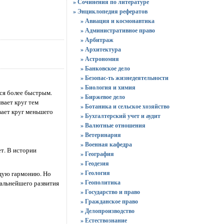
» Сочинения по литературе
» Энциклопедия рефератов
» Авиация и космонавтика
» Административное право
» Арбитраж
» Архитектура
» Астрономия
» Банковское дело
» Безопас-ть жизнедеятельности
» Биология и химия
тся более быстрым.
» Биржевое дело
вает круг тем
» Ботаника и сельское хозяйство
вает круг меньшего
» Бухгалтерский учет и аудит
» Валютные отношения
» Ветеринария
» Военная кафедра
т. В истории
» География
» Геодезия
» Геология
бщую гармонию. Но
» Геополитика
дальнейшего развития
» Государство и право
» Гражданское право
» Делопроизводство
» Естествознание