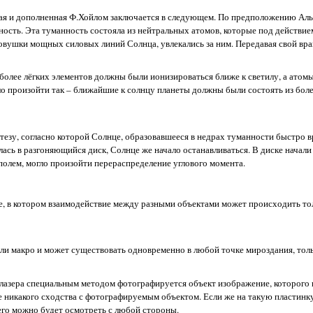
ая и дополненная Ф.Хойлом заключается в следующем. По предположению Аль
ость. Эта туманность состояла из нейтральных атомов, которые под действие
ловушки мощных силовых линий Солнца, увлекались за ним. Передавая свой в
иболее лёгких элементов должны были ионизироваться ближе к светилу, а атом
о произойти так – ближайшие к солнцу планеты должны были состоять из более
отезу, согласно которой Солнце, образовавшееся в недрах туманности быстро 
ась в разгоняющийся диск, Солнце же начало останавливаться. В диске начали
полем, могло произойти перераспределение углового момента.
, в котором взаимодействие между разными объектами может происходить тол
или макро и может существовать одновременно в любой точке мироздания, толь
лазера специальным методом фотографируется объект изображение, которого 
е никакого сходства с фотографируемым объектом. Если же на такую пластинку
его можно будет осмотреть с любой стороны.