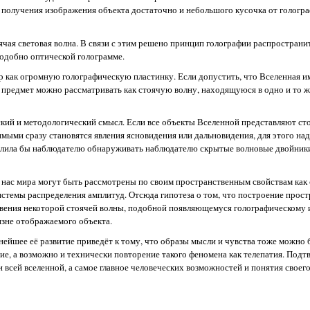
я получения изображения объекта достаточно и небольшого кусочка от гологр
чая световая волна. В связи с этим решено принцип голографии распространит
подобно оптической голограмме.
р как огромную голографическую пластинку. Если допустить, что Вселенная и
 предмет можно рассматривать как стоячую волну, находящуюся в одно и то же
ский и методологический смысл. Если все объекты Вселенной представляют ст
нимыми сразу становятся явления ясновидения или дальновидения, для этого на
волила бы наблюдателю обнаруживать наблюдателю скрытые волновые двойник
 нас мира могут быть рассмотрены по своим пространственным свойствам как
истемы распределения амплитуд. Отсюда гипотеза о том, что построение прос
овения некоторой стоячей волны, подобной появляющемуся голографическому
изне отображаемого объекта.
ейшее её развитие приведёт к тому, что образы мысли и чувства тоже можно 
ние, а возможно и технически повторение такого феномена как телепатия. Под
всей вселенной, а самое главное человеческих возможностей и понятия своего