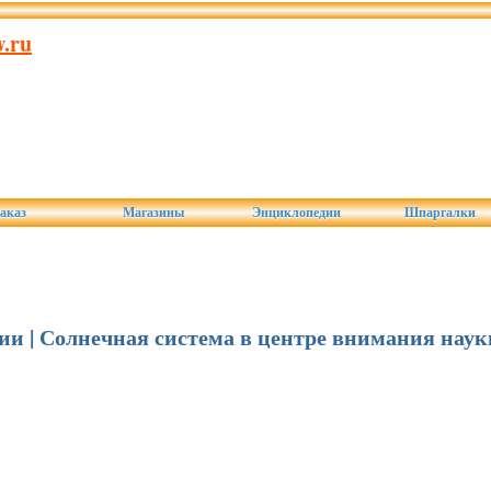
.ru
аказ
Магазины
Энциклопедии
Шпаргалки
мии | Солнечная система в центре внимания наук