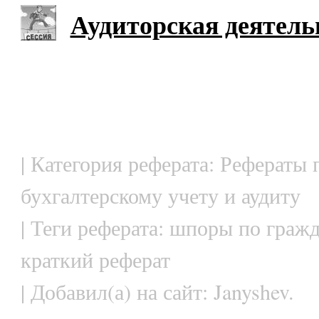
Аудиторская деятель
| Категория реферата: Рефераты 
бухгалтерскому учету и аудиту
| Теги реферата: шпоры по граж
краткий реферат
| Добавил(а) на сайт: Janyshev.