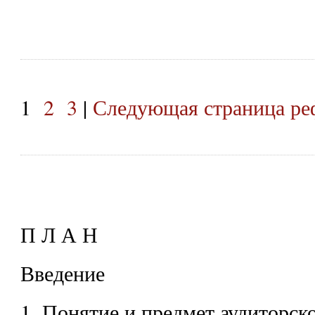
1
2
3
|
Следующая страница ре
П Л А Н
Введение
1. Понятие и предмет аудиторск