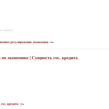
и скачать
ственное регулирование экономики →
»
ы по экономике | Сущность гос. кредита
 гос. кредита →
»