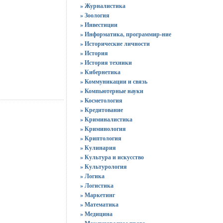
» Журналистика
» Зоология
» Инвестиции
» Информатика, программир-ние
» Исторические личности
» История
» История техники
» Кибернетика
» Коммуникации и связь
» Компьютерные науки
» Косметология
» Кредитование
» Криминалистика
» Криминология
» Криптология
» Кулинария
» Культура и искусство
» Культурология
» Логика
» Логистика
» Маркетинг
» Математика
» Медицина