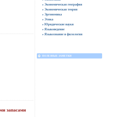
» Экономическая география
» Экономическая теория
» Эргономика
» Этика
» Юридические науки
» Языковедение
» Языкознание и филология
ПОЛЕЗНЫЕ ЗАМЕТКИ
ыми запасами