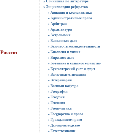
» Сочинения по литературе
» Энциклопедия рефератов
» Авиация и космонавтика
» Административное право
» Арбитраж
» Архитектура
» Астрономия
» Банковское дело
» Безопас-ть жизнедеятельности
 России
» Биология и химия
» Биржевое дело
» Ботаника и сельское хозяйство
» Бухгалтерский учет и аудит
» Валютные отношения
» Ветеринария
» Военная кафедра
» География
» Геодезия
» Геология
» Геополитика
» Государство и право
» Гражданское право
» Делопроизводство
» Естествознание