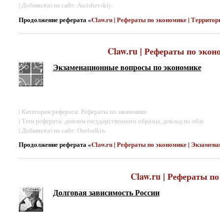
| Добавил(а) на сайт: Arcishevskij.
Продолжение реферата «
Claw.ru | Рефераты по экономике | Террит
Claw.ru | Рефераты по эко
Экзаменационные вопросы по экономике
| Категория реферата: Рефераты по экономике
| Теги реферата: диплом государственного образца, доклад по обж
| Добавил(а) на сайт: Osolodkin.
Продолжение реферата «
Claw.ru | Рефераты по экономике | Экзаме
Claw.ru | Рефераты по
Долговая зависимость России