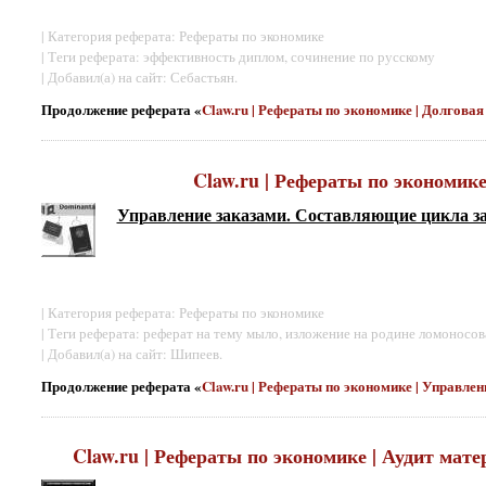
| Категория реферата: Рефераты по экономике
| Теги реферата: эффективность диплом, сочинение по русскому
| Добавил(а) на сайт: Себастьян.
Продолжение реферата «
Claw.ru | Рефераты по экономике | Долгова
Claw.ru | Рефераты по экономик
Управление заказами. Составляющие цикла з
| Категория реферата: Рефераты по экономике
| Теги реферата: реферат на тему мыло, изложение на родине ломоносов
| Добавил(а) на сайт: Шипеев.
Продолжение реферата «
Claw.ru | Рефераты по экономике | Управле
Claw.ru | Рефераты по экономике | Аудит мат