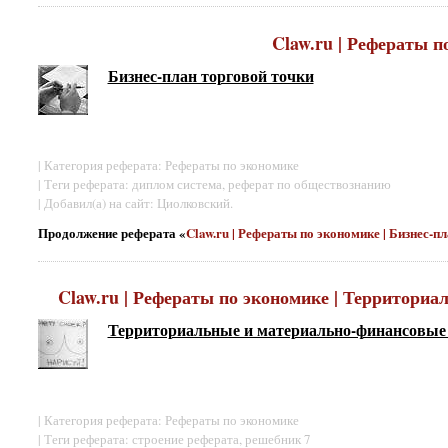
Claw.ru | Рефераты п
Бизнес-план торговой точки
| Категория реферата: Рефераты по экономике
| Теги реферата: диплом система, реферат по обществознанию
| Добавил(а) на сайт: Циолковский.
Продолжение реферата «
Claw.ru | Рефераты по экономике | Бизнес-п
Claw.ru | Рефераты по экономике | Территори
Территориальные и материально-финансовые 
| Категория реферата: Рефераты по экономике
| Теги реферата: строение реферата, решебник 7