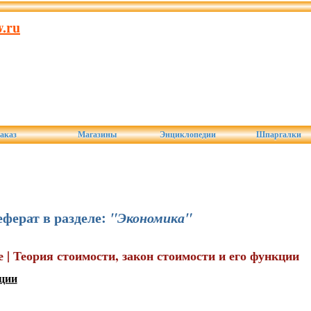
.ru
аказ
Магазины
Энциклопедии
Шпаргалки
ферат в разделе:
"Экономика"
е | Теория стоимости, закон стоимости и его функции
кции