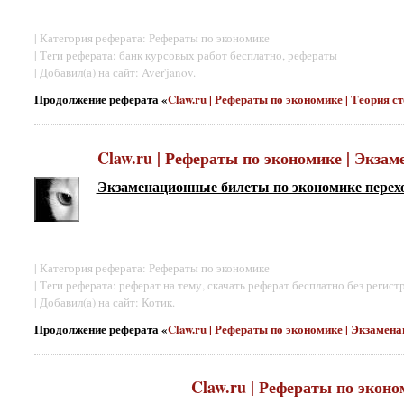
| Категория реферата: Рефераты по экономике
| Теги реферата: банк курсовых работ бесплатно, рефераты
| Добавил(а) на сайт: Aver'janov.
Продолжение реферата «
Claw.ru | Рефераты по экономике | Теория с
Claw.ru | Рефераты по экономике | Экза
Экзаменационные билеты по экономике перехо
| Категория реферата: Рефераты по экономике
| Теги реферата: реферат на тему, скачать реферат бесплатно без регист
| Добавил(а) на сайт: Котик.
Продолжение реферата «
Claw.ru | Рефераты по экономике | Экзаме
Claw.ru | Рефераты по эконо