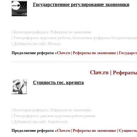
Государственное регулирование экономики
| Категория реферата: Рефераты по экономике
| Теги реферата: курсовые работы, бесплатные рефераты без регистраци
| Добавил(а) на сайт: Hionija.
Продолжение реферата «
Claw.ru | Рефераты по экономике | Государ
Claw.ru | Реферат
Сущность гос. кредита
| Категория реферата: Рефераты по экономике
| Теги реферата: диплом, курсовая работа рынок
| Добавил(а) на сайт: Jankilovich.
Продолжение реферата «
Claw.ru | Рефераты по экономике | Сущность