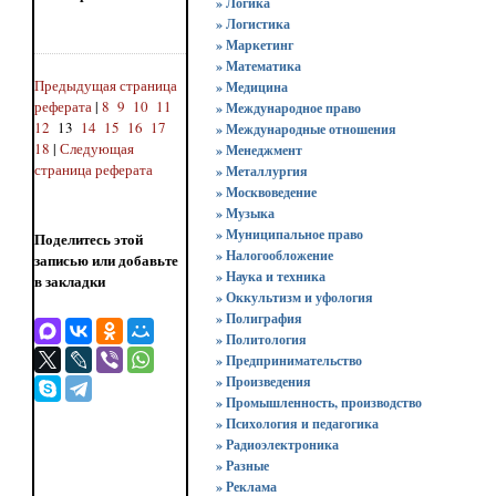
» Логика
» Логистика
» Маркетинг
» Математика
Предыдущая страница
» Медицина
реферата
|
8
9
10
11
» Международное право
12
13
14
15
16
17
» Международные отношения
18
|
Следующая
» Менеджмент
страница реферата
» Металлургия
» Москвоведение
» Музыка
» Муниципальное право
Поделитесь этой
» Налогообложение
записью или добавьте
» Наука и техника
в закладки
» Оккультизм и уфология
» Полиграфия
» Политология
» Предпринимательство
» Произведения
» Промышленность, производство
» Психология и педагогика
» Радиоэлектроника
» Разные
» Реклама