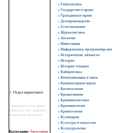
» Геополитика
» Государство и право
» Гражданское право
» Делопроизводство
» Естествознание
» Журналистика
» Зоология
» Инвестиции
» Информатика, программир-ние
» Исторические личности
» История
» История техники
» Кибернетика
» Коммуникации и связь
» Компьютерные науки
» Косметология
1. Отдел маркетинга
» Кредитование
» Криминалистика
» Криминология
Рекомендуем скачать другие
рефераты по теме: шпаргалки
» Криптология
теория права, век реферат.
» Кулинария
» Культура и искусство
» Культурология
Категории
:
Экономика