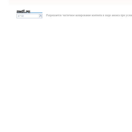
Разрешается частичное копирование контента в виде анонса при усло