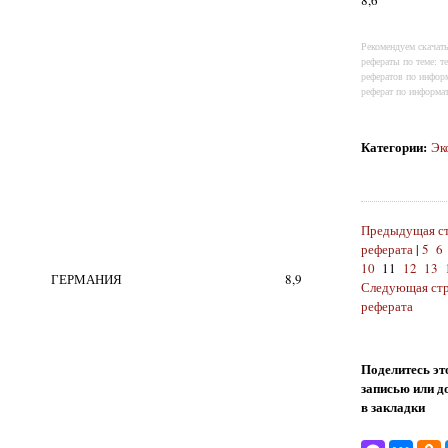
Рекомендуем скачат
рефераты по теме: т
рефератов по инфор
реферат по информа
Категории
:
Эк
Предыдущая с
реферата
|
5
6
10
11
12
13
ГЕРМАНИЯ
8,9
Следующая ст
реферата
Поделитесь эт
записью или д
в закладки