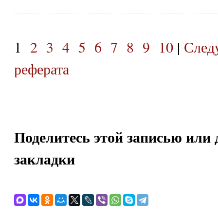
1
2
3
4
5
6
7
8
9
10
|
След
реферата
Поделитесь этой записью или 
закладки