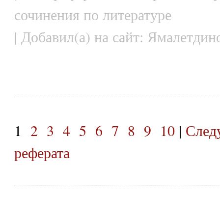
сочинения по литературе
| Добавил(а) на сайт: Ямалетдин
1
2
3
4
5
6
7
8
9
10
|
След
реферата