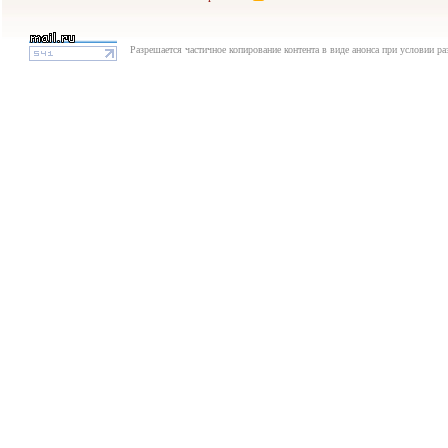
Разрешается частичное копирование контента в виде анонса при условии р