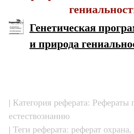
гениальност
Генетическая програ
и природа гениально
| Категория реферата: Рефераты 
естествознанию
| Теги реферата: реферат охрана,