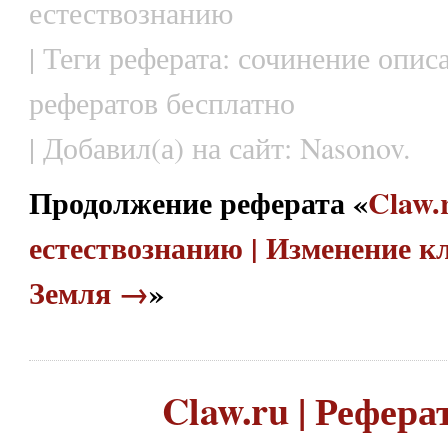
естествознанию
| Теги реферата: сочинение опис
рефератов бесплатно
| Добавил(а) на сайт: Nasonov.
Продолжение реферата «
Claw.
естествознанию | Изменение 
Земля →
»
Claw.ru | Рефера