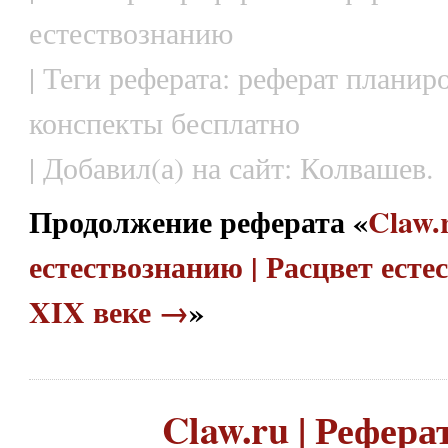
естествознанию
| Теги реферата: реферат планир
конспекты бесплатно
| Добавил(а) на сайт: Колвашев.
Продолжение реферата «
Claw.
естествознанию | Расцвет есте
XIX веке →
»
Claw.ru | Рефера