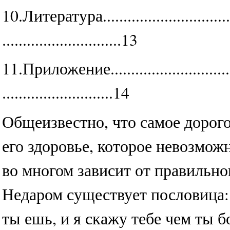
10.Литература...................................
.............................13
11.Приложение..................................
...........................14
Общеизвестно, что самое дорогое
его здоровье, которое невозмож
во многом зависит от правильно
Недаром существует пословица:
ты ешь, и я скажу тебе чем ты б