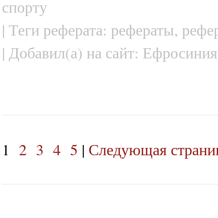
спорту
| Теги реферата: рефераты, реф
| Добавил(а) на сайт: Ефросиния
1
2
3
4
5
|
Следующая страниц