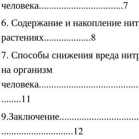
человека..................................7
6. Содержание и накопление нит
растениях...................8
7. Способы снижения вреда нитр
на организм
человека..........................................
........11
9.Заключение....................................
.............................12