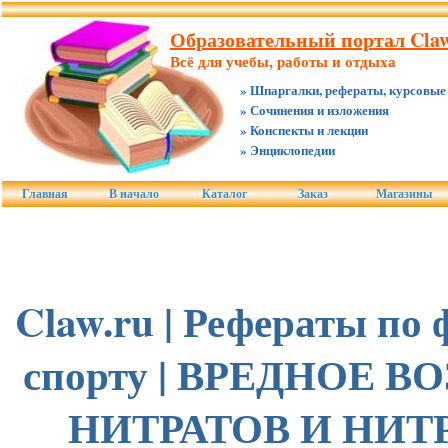
Образовательный портал Claw
Всё для учебы, работы и отдыха
» Шпаргалки, рефераты, курсовые
» Сочинения и изложения
» Конспекты и лекции
» Энциклопедии
Главная
В начало
Каталог
Заказ
Магазины
Claw.ru | Рефераты по 
спорту | ВРЕДНОЕ 
НИТРАТОВ И НИТ