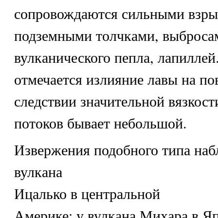
сопровождаются сильными взры
подземными толчками, выбросам
вулканического пепла, лапиллей
отмечается излияние лавы на по
следствии значительной вязкос
потоков бывает небольшой.
Извержения подобного типа наб
вулкана
Ицалько в центральной
Америке; у вулкана Михара в Яп