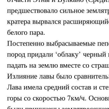
предшествовало сильное землятр
кратера вырвался расширяющийс
белого пара.
Постепенно выбрасываемые пеп
пород придали ‘облаку’ черный 
падать на землю вместе со стра
Излияние лавы было сравнител
Лава имела средний состав и ст
горы со скоростью 7км/ч. Осно
были причинены землятресени