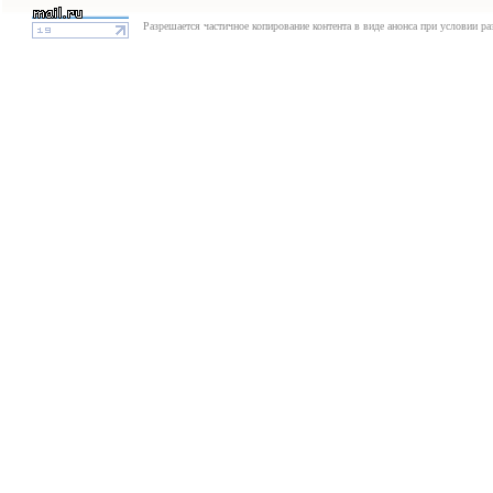
Разрешается частичное копирование контента в виде анонса при условии р