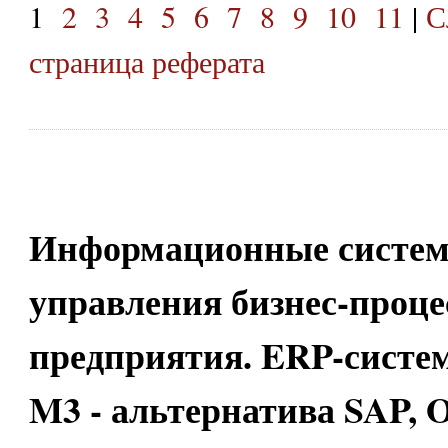
1
2
3
4
5
6
7
8
9
10
11
|
С
страница реферата
Информационные систе
управления бизнес-проц
предприятия. ERP-сист
M3 - альтернатива SAP, O