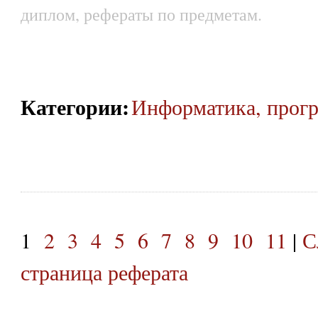
диплом, рефераты по предметам.
Категории
:
Информатика, прог
1
2
3
4
5
6
7
8
9
10
11
|
С
страница реферата