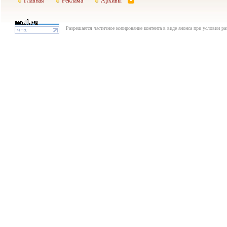
Главная
Реклама
Архивы
Разрешается частичное копирование контента в виде анонса при условии р