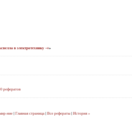
аксвелла в электротехнику →
»
0 рефератов
мир-ние
|
Главная страница
|
Все рефераты
|
История »