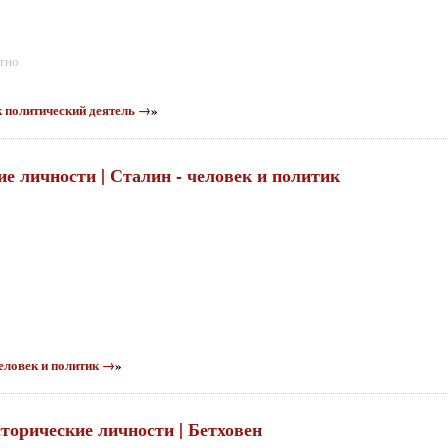
атно
ак политический деятель →
»
ие личности | Сталин - человек и политик
человек и политик →
»
сторические личности | Бетховен