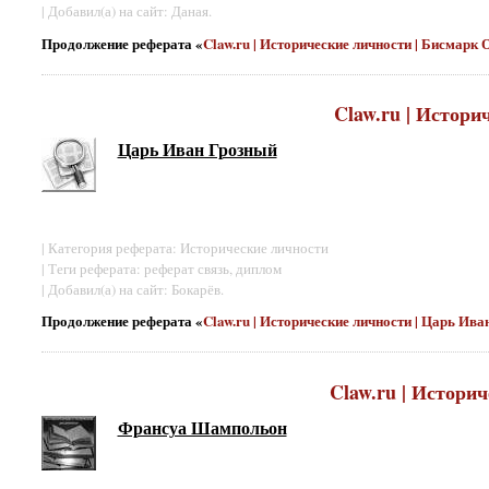
| Добавил(а) на сайт: Даная.
Продолжение реферата «
Claw.ru | Исторические личности | Бисмар
Claw.ru | Истори
Царь Иван Грозный
| Категория реферата: Исторические личности
| Теги реферата: реферат связь, диплом
| Добавил(а) на сайт: Бокарёв.
Продолжение реферата «
Claw.ru | Исторические личности | Царь Ив
Claw.ru | Истори
Франсуа Шампольон