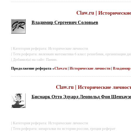
Claw.ru | Исторически
Владимир Сергеевич Соловьев
| Категория реферата: Исторические личности
| Теги реферата: виленкин математика 6 класс решебник, организация д
| Добавил(а) на сайт: Панин.
Продолжение реферата «
Claw.ru | Исторические личности | Владими
Claw.ru | Исторические лично
Бисмарк Отто Эдуард Леопольд Фон Шенхауз
| Категория реферата: Исторические личности
| Теги реферата: шпаргалки по истории россии, греция реферат