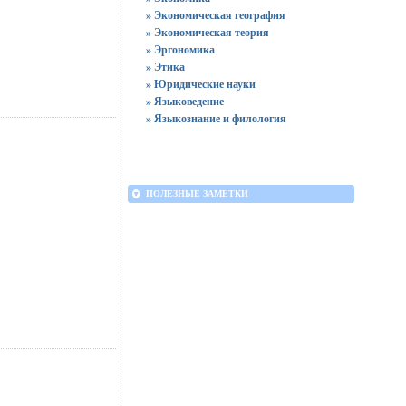
» Экономическая география
» Экономическая теория
» Эргономика
» Этика
» Юридические науки
» Языковедение
» Языкознание и филология
ПОЛЕЗНЫЕ ЗАМЕТКИ