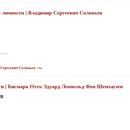
е личности | Владимир Сергеевич Соловьев
иплом
р Сергеевич Соловьев →
»
сти | Бисмарк Отто Эдуард Леопольд Фон Шенхаузен
ен