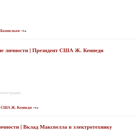
а Шампольон →
»
кие личности | Президент США Ж. Кеннеди
 регистрации
нт США Ж. Кеннеди →
»
личности | Вклад Максвелла в электротехнику