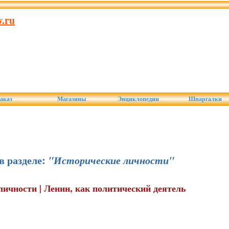
.ru
аказ
Магазины
Энциклопедии
Шпаргалки
в разделе:
"Исторические личности"
 личности | Ленин, как политический деятель