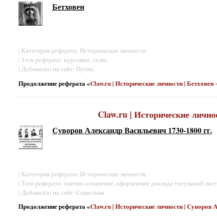
Бетховен
| Категория реферата: Исторические личности
| Теги реферата: курсовые, тезис
| Добавил(а) на сайт: Пугин.
Продолжение реферата «
Claw.ru | Исторические личности | Бетховен
Claw.ru | Исторические лично
Суворов Александр Васильевич 1730-1800 гг.
| Категория реферата: Исторические личности
| Теги реферата: онегин сочинение, оформление доклада титульный лист
| Добавил(а) на сайт: Севастьян.
Продолжение реферата «
Claw.ru | Исторические личности | Суворов 