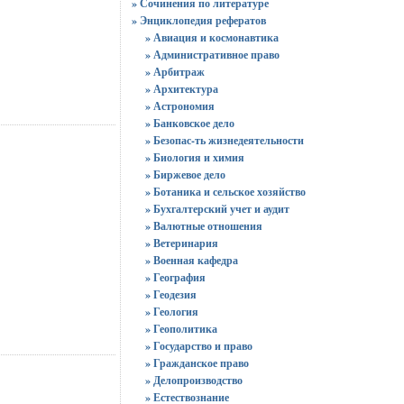
» Сочинения по литературе
» Энциклопедия рефератов
» Авиация и космонавтика
» Административное право
» Арбитраж
» Архитектура
» Астрономия
» Банковское дело
» Безопас-ть жизнедеятельности
» Биология и химия
» Биржевое дело
» Ботаника и сельское хозяйство
» Бухгалтерский учет и аудит
» Валютные отношения
» Ветеринария
» Военная кафедра
» География
» Геодезия
» Геология
» Геополитика
» Государство и право
» Гражданское право
» Делопроизводство
» Естествознание