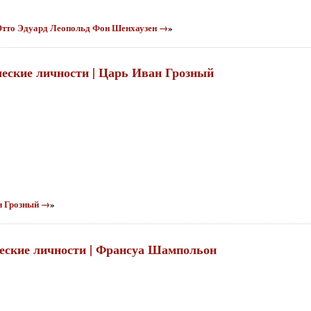
к Отто Эдуард Леопольд Фон Шенхаузен →
»
ческие личности | Царь Иван Грозный
ан Грозный →
»
ческие личности | Франсуа Шампольон