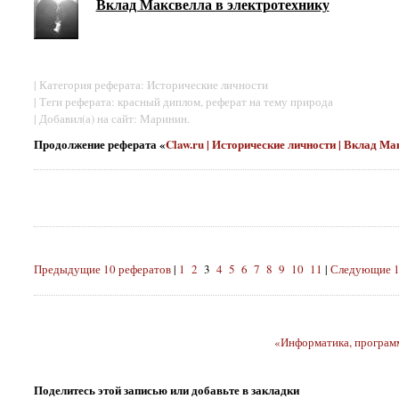
Вклад Максвелла в электротехнику
| Категория реферата: Исторические личности
| Теги реферата: красный диплом, реферат на тему природа
| Добавил(а) на сайт: Маринин.
Продолжение реферата «
Claw.ru | Исторические личности | Вклад М
Предыдущие 10 рефератов
|
1
2
3
4
5
6
7
8
9
10
11
|
Следующие 1
«Информатика, програм
Поделитесь этой записью или добавьте в закладки