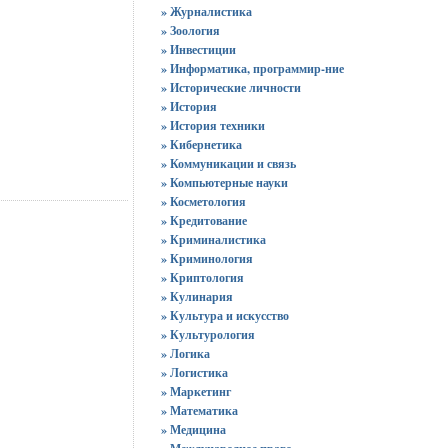
» Журналистика
» Зоология
» Инвестиции
» Информатика, программир-ние
» Исторические личности
» История
» История техники
» Кибернетика
» Коммуникации и связь
» Компьютерные науки
» Косметология
» Кредитование
» Криминалистика
» Криминология
» Криптология
» Кулинария
» Культура и искусство
» Культурология
» Логика
» Логистика
» Маркетинг
» Математика
» Медицина