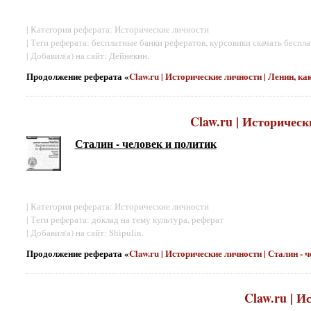
| Категория реферата: Исторические личности
| Теги реферата: бесплатные банки рефератов, курсовики скачать беспл
| Добавил(а) на сайт: Дейнекин.
Продолжение реферата «
Claw.ru | Исторические личности | Ленин, к
Claw.ru | Историческ
Сталин - человек и политик
| Категория реферата: Исторические личности
| Теги реферата: доклад на тему культура, реферат
| Добавил(а) на сайт: Shipulin.
Продолжение реферата «
Claw.ru | Исторические личности | Сталин - 
Claw.ru | И