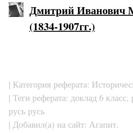
Дмитрий Иванович 
(1834-1907гг.)
| Категория реферата: Историче
| Теги реферата: доклад 6 класс,
русь русь
| Добавил(а) на сайт: Агапит.