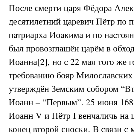
После смерти царя Фёдора Алек
десятилетний царевич Пётр по 
патриарха Иоакима и по насто
был провозглашён царём в обход
Иоанна[2], но с 22 мая того же г
требованию бояр Милославских
утверждён Земским собором “Вт
Иоанн – “Первым”. 25 июня 168
Иоанн V и Пётр I венчаличь на 
конец второй сноски. В связи с