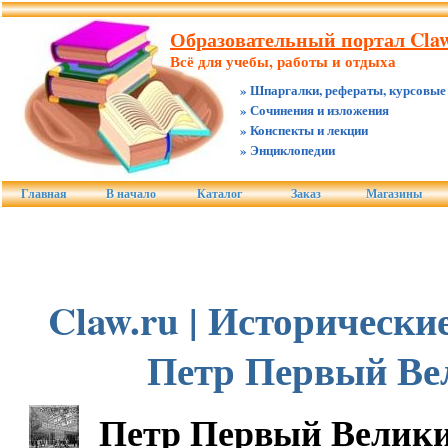
Образовательный портал Claw
Всё для учебы, работы и отдыха
» Шпаргалки, рефераты, курсовые
» Сочинения и изложения
» Конспекты и лекции
» Энциклопедии
Главная
В начало
Каталог
Заказ
Магазины
Claw.ru | Исторически
Петр Первый Ве
Петр Первый Велик