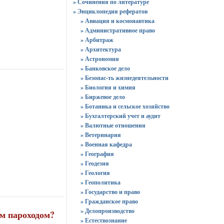
» Сочинения по литературе
» Энциклопедия рефератов
» Авиация и космонавтика
» Административное право
» Арбитраж
» Архитектура
» Астрономия
» Банковское дело
» Безопас-ть жизнедеятельности
» Биология и химия
» Биржевое дело
» Ботаника и сельское хозяйство
» Бухгалтерский учет и аудит
» Валютные отношения
» Ветеринария
» Военная кафедра
» География
» Геодезия
» Геология
» Геополитика
» Государство и право
» Гражданское право
» Делопроизводство
ым пароходом?
» Естествознание