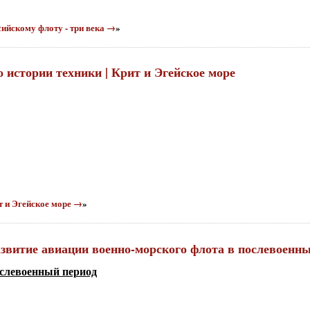
ссийскому флоту - три века →
»
о истории техники | Крит и Эгейское море
ит и Эгейское море →
»
Развитие авиации военно-морского флота в послевоенн
ослевоенный период