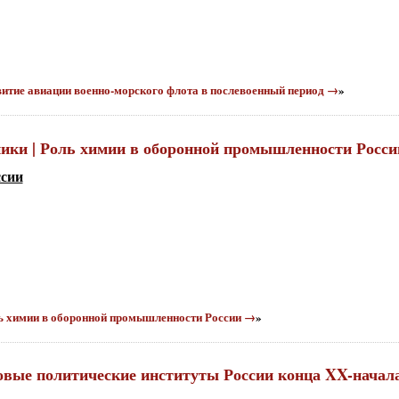
азвитие авиации военно-морского флота в послевоенный период →
»
хники | Роль химии в оборонной промышленности Росси
ссии
оль химии в оборонной промышленности России →
»
Новые политические институты России конца XX-начал