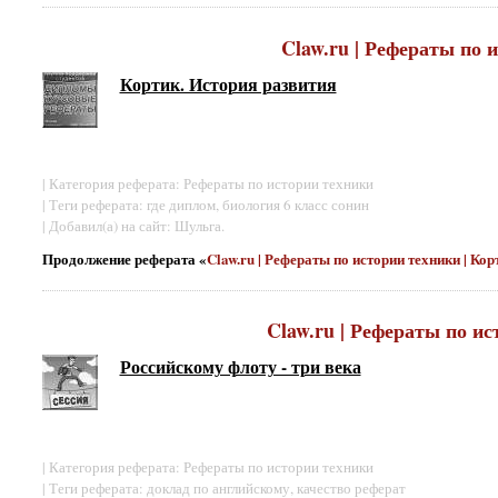
Claw.ru | Рефераты по 
Кортик. История развития
| Категория реферата: Рефераты по истории техники
| Теги реферата: где диплом, биология 6 класс сонин
| Добавил(а) на сайт: Шульга.
Продолжение реферата «
Claw.ru | Рефераты по истории техники | Ко
Claw.ru | Рефераты по ис
Российскому флоту - три века
| Категория реферата: Рефераты по истории техники
| Теги реферата: доклад по английскому, качество реферат