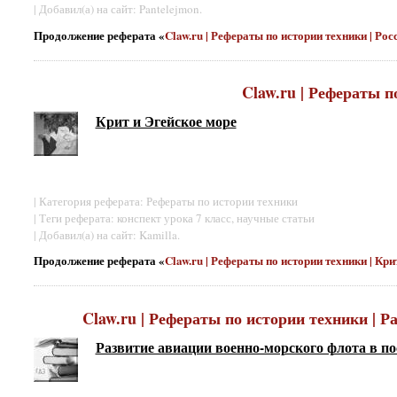
| Добавил(а) на сайт: Pantelejmon.
Продолжение реферата «
Claw.ru | Рефераты по истории техники | Ро
Claw.ru | Рефераты п
Крит и Эгейское море
| Категория реферата: Рефераты по истории техники
| Теги реферата: конспект урока 7 класс, научные статьи
| Добавил(а) на сайт: Kamilla.
Продолжение реферата «
Claw.ru | Рефераты по истории техники | Кр
Claw.ru | Рефераты по истории техники | 
Развитие авиации военно-морского флота в п