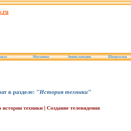
.ru
аказ
Магазины
Энциклопедии
Шпаргалки
ат в разделе:
"История техники"
о истории техники | Создание телевидения