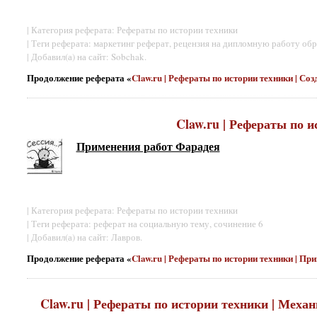
| Категория реферата: Рефераты по истории техники
| Теги реферата: маркетинг реферат, рецензия на дипломную работу обр
| Добавил(а) на сайт: Sobchak.
Продолжение реферата «
Claw.ru | Рефераты по истории техники | Со
Claw.ru | Рефераты по 
Применения работ Фарадея
| Категория реферата: Рефераты по истории техники
| Теги реферата: реферат на социальную тему, сочинение 6
| Добавил(а) на сайт: Лавров.
Продолжение реферата «
Claw.ru | Рефераты по истории техники | П
Claw.ru | Рефераты по истории техники | Мех