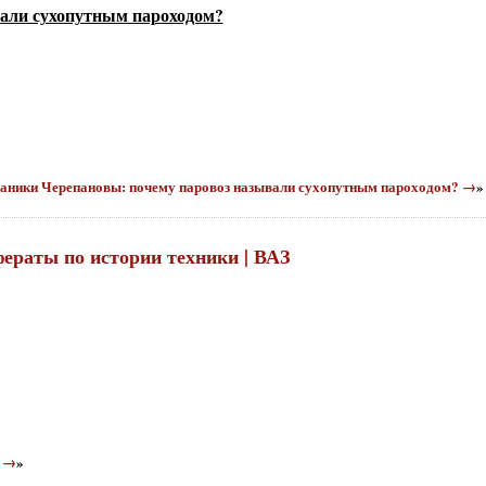
али сухопутным пароходом?
Механики Черепановы: почему паровоз называли сухопутным пароходом? →
»
ефераты по истории техники | ВАЗ
З →
»