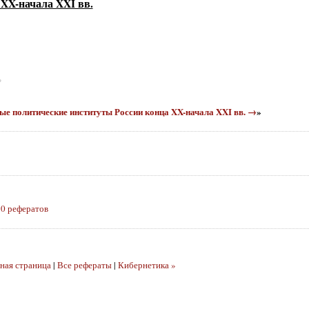
XX-начала XXI вв.
ь
овые политические институты России конца XX-начала XXI вв. →
»
0 рефератов
ная страница
|
Все рефераты
|
Кибернетика »