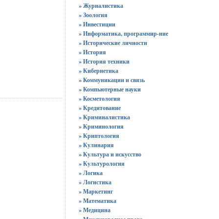
» Журналистика
» Зоология
» Инвестиции
» Информатика, программир-ние
» Исторические личности
» История
» История техники
» Кибернетика
» Коммуникации и связь
» Компьютерные науки
» Косметология
» Кредитование
» Криминалистика
» Криминология
» Криптология
» Кулинария
» Культура и искусство
» Культурология
» Логика
» Логистика
» Маркетинг
» Математика
» Медицина