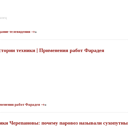
азец
здание телевидения →
»
истории техники | Применения работ Фарадея
рименения работ Фарадея →
»
аники Черепановы: почему паровоз называли сухопутн