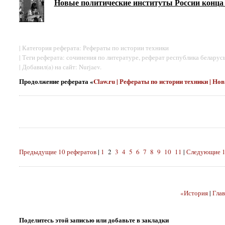
Новые политические институты России конца 
| Категория реферата: Рефераты по истории техники
| Теги реферата: сочинения по литературе, реферат республика беларус
| Добавил(а) на сайт: Nurjaev.
Продолжение реферата «
Claw.ru | Рефераты по истории техники | Н
Предыдущие 10 рефератов
|
1
2
3
4
5
6
7
8
9
10
11
|
Следующие 1
«История
|
Глав
Поделитесь этой записью или добавьте в закладки