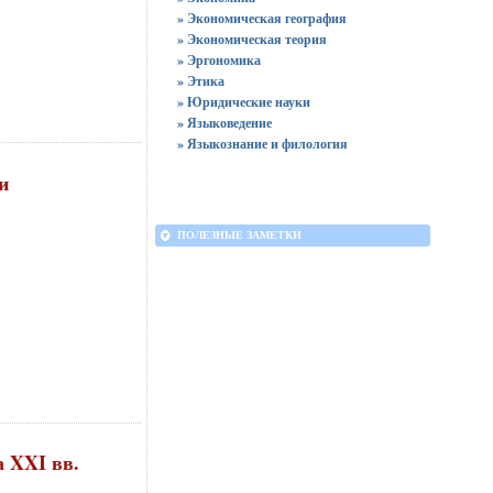
» Экономическая география
» Экономическая теория
» Эргономика
» Этика
» Юридические науки
» Языковедение
» Языкознание и филология
и
ПОЛЕЗНЫЕ ЗАМЕТКИ
а XXI вв.