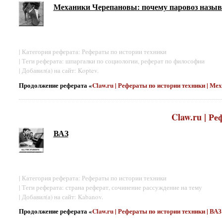
Механики Черепановы: почему паровоз назыв
| Категория реферата: Рефераты по истории техники
| Теги реферата: шпаргалки по социологии, реферат по философии
| Добавил(а) на сайт: Koptev.
Продолжение реферата «
Claw.ru | Рефераты по истории техники | 
Claw.ru | Р
ВАЗ
| Категория реферата: Рефераты по истории техники
| Теги реферата: страна реферат, сочинение рассуждение на тему
| Добавил(а) на сайт: Kabanov.
Продолжение реферата «
Claw.ru | Рефераты по истории техники | ВА