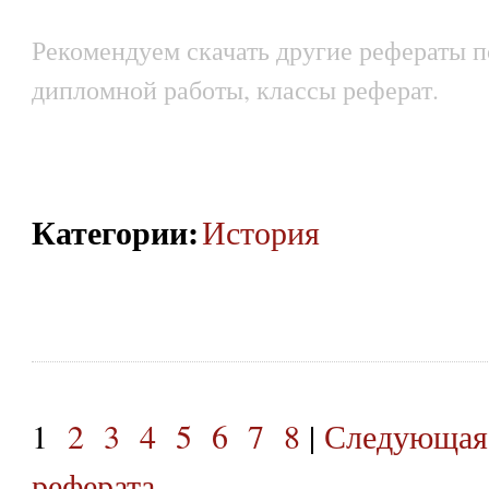
Рекомендуем скачать другие рефераты п
дипломной работы, классы реферат.
Категории
:
История
1
2
3
4
5
6
7
8
|
Следующая
реферата