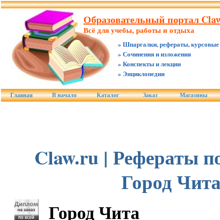
Образовательный портал Claw
Всё для учебы, работы и отдыха
» Шпаргалки, рефераты, курсовые
» Сочинения и изложения
» Конспекты и лекции
» Энциклопедии
Главная
В начало
Каталог
Заказ
Магазины
Claw.ru | Рефераты по
Город Чит
Город Чита