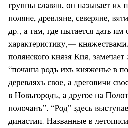
группы славян, он называет их
поляне, древляне, северяне, вят
др., а там, где пытается дать и
характеристику,— княжествами.
полянского князя Кия, замечает 
“почаша родъ ихъ княженье в по
деревляхъ свое, а дреговичи свое
в Новъгородъ, а другое на Поло
полочанъ”. “Род” здесь выступа
династии. Названные в летописи