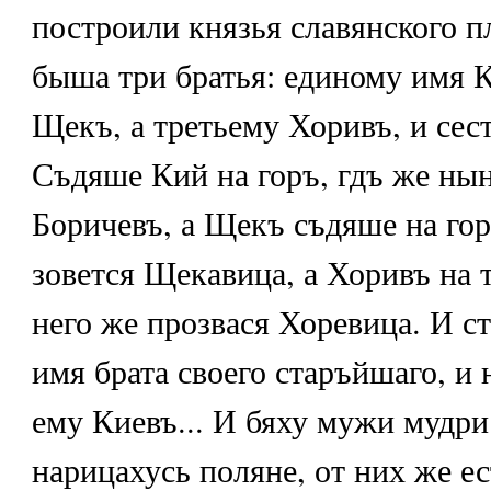
построили князья славянского п
быша три братья: единому имя К
Щекъ, а третьему Хоривъ, и сес
Съдяше Кий на горъ, гдъ же нын
Боричевъ, а Щекъ съдяше на гор
зовется Щекавица, а Хоривъ на т
него же прозвася Хоревица. И с
имя брата своего старъйшаго, и
ему Киевъ... И бяху мужи мудри
нарицахусь поляне, от них же ес