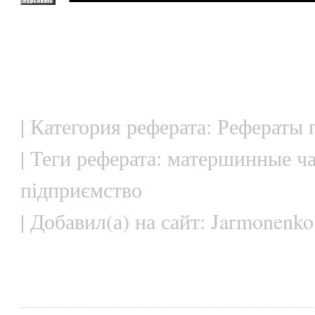
| Категория реферата: Рефераты 
| Теги реферата: матершинные ч
підприємство
| Добавил(а) на сайт: Jarmonenko