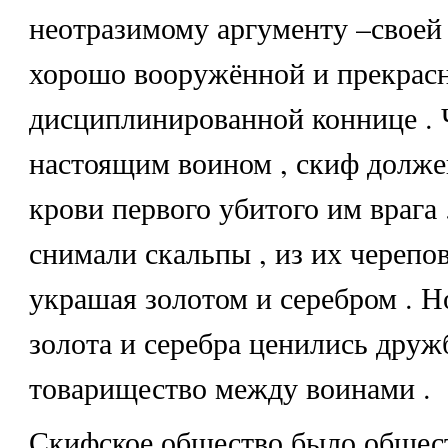
неотразимому аргументу –своей 
хорошо вооружённой и прекрас
дисциплинированной коннице . 
настоящим воином , скиф долже
крови первого убитого им врага 
снимали скальпы , из их черепов
украшая золотом и серебром . 
золота и серебра ценились друж
товарищество между воинами .
Скифское общество было общес