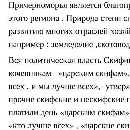
Причерноморья является благоп
этого региона . Природа степи с
развитию многих отраслей хозяй
например : земледелие ,скотовод
Вся политическая власть Скифи
кочевникам –«царским скифам»
всех , и мы лучше всех», -утвер
прочие скифские и нескифские 
платили день «царским скифам».
«кто лучше всех» , «царские ск