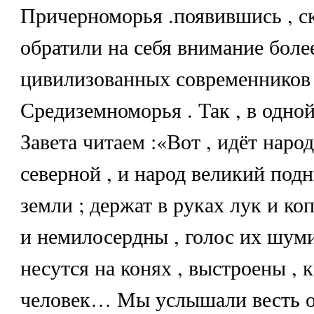
Причерноморья .появившись , с
обратили на себя внимание боле
цивилизованных современников 
Средиземноморья . Так , в одной
Завета читаем :«Вот , идёт наро
северной , и народ великий подн
земли ; держат в руках лук и ко
и немилосердны , голос их шумит
несутся на конях , выстроены , 
человек… Мы услышали весть о н