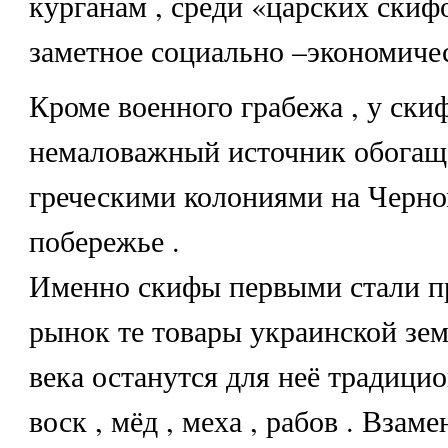
курганам , среди «царских скиф
заметное социально –экономичес
Кроме военного грабежа , у ски
немаловажный источник обогаще
греческими колониями на Черно
побережье .
Именно скифы первыми стали пр
рынок те товары украинской зем
века останутся для неё традицио
воск , мёд , меха , рабов . Взам