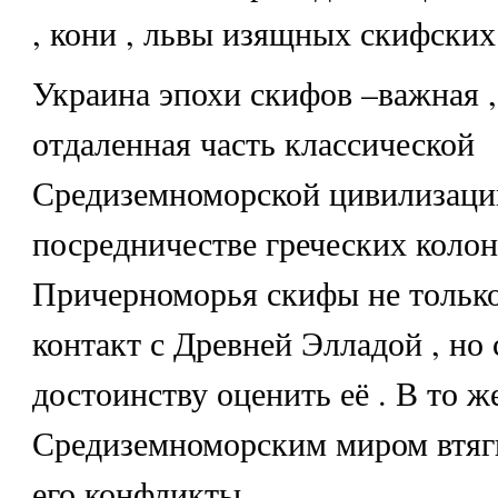
, кони , львы изящных скифских
Украина эпохи скифов –важная ,
отдаленная часть классической
Средиземноморской цивилизаци
посредничестве греческих коло
Причерноморья скифы не только
контакт с Древней Элладой , но
достоинству оценить её . В то ж
Средиземноморским миром втяги
его конфликты .