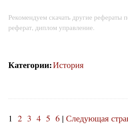
Рекомендуем скачать другие рефераты п
реферат, диплом управление.
Категории
:
История
1
2
3
4
5
6
|
Следующая стра