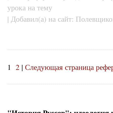
урока на тему
| Добавил(а) на сайт: Полевщико
1
2
|
Следующая страница рефе
"История Руссов": идеология к