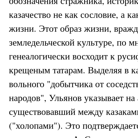
обозначения стражника, историк
казачество не как сословие, а к
жизни. Этот образ жизни, враж
земледельческой культуре, по м
генеалогически восходит к рус
крещеным татарам. Выделяя в ка
вольного "добытчика от соседс
народов", Ульянов указывает на
существовавший между казакам
("холопами"). Это подтверждае