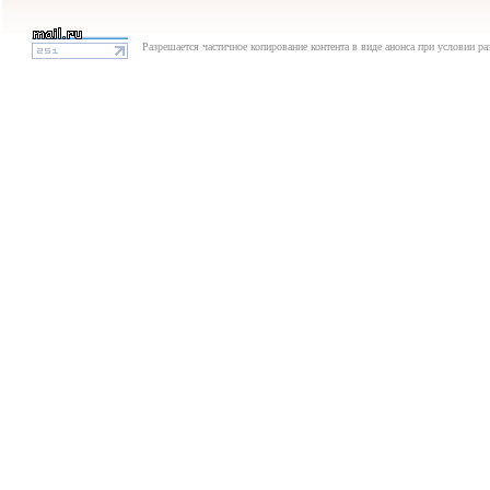
Разрешается частичное копирование контента в виде анонса при условии р