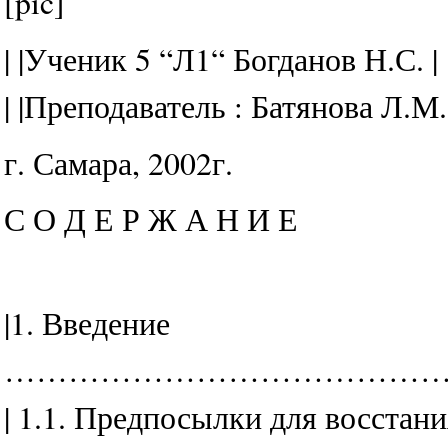
[pic]
| |Ученик 5 “Л1“ Богданов Н.С. |
| |Преподаватель : Батянова Л.М. 
г. Самара, 2002г.
С О Д Е Р Ж А Н И Е
|1. Введение
……………………………………………
| 1.1. Предпосылки для в