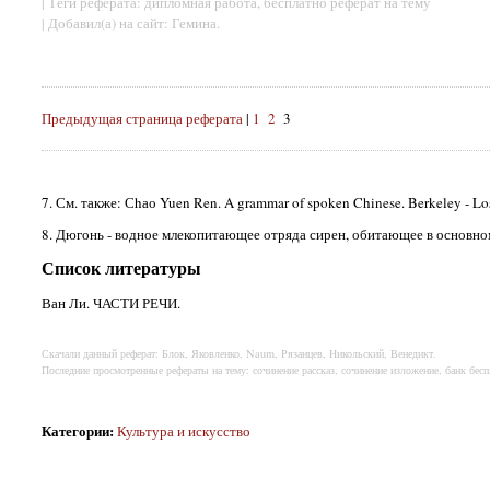
| Теги реферата: дипломная работа, бесплатно реферат на тему
| Добавил(а) на сайт: Гемина.
Предыдущая страница реферата
|
1
2
3
7. См. также: Сhао Yuen Ren. A grammar of spoken Chinese. Berkeley - Los-
8. Дюгонь - водное млекопитающее отряда сирен, обитающее в основном
Список литературы
Ван Ли. ЧАСТИ РЕЧИ.
Скачали данный реферат: Блок, Яковленко, Naum, Рязанцев, Никольский, Венедикт.
Последние просмотренные рефераты на тему: сочинение рассказ, сочинение изложение, банк бес
Категории
:
Культура и искусство