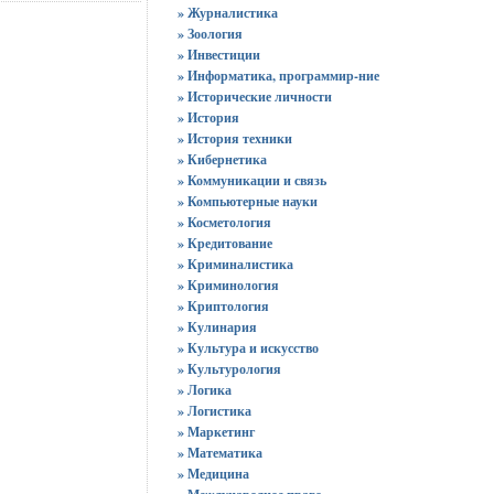
» Журналистика
» Зоология
» Инвестиции
» Информатика, программир-ние
» Исторические личности
» История
» История техники
» Кибернетика
» Коммуникации и связь
» Компьютерные науки
» Косметология
» Кредитование
» Криминалистика
» Криминология
» Криптология
» Кулинария
» Культура и искусство
» Культурология
» Логика
» Логистика
» Маркетинг
» Математика
» Медицина