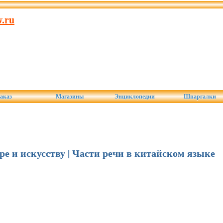
.ru
аказ
Магазины
Энциклопедии
Шпаргалки
уре и искусству | Части речи в китайском языке