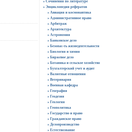
» Сочинения по литературе
» Энциклопедия рефератов
» Авиация и космонавтика
» Административное право
» Арбитраж
» Архитектура
» Астрономия
» Банковское дело
» Безопас-ть жизнедеятельности
» Биология и химия
» Биржевое дело
» Ботаника и сельское хозяйство
» Бухгалтерский учет и аудит
» Валютные отношения
» Ветеринария
» Военная кафедра
» География
» Геодезия
» Геология
» Геополитика
» Государство и право
» Гражданское право
» Делопроизводство
» Естествознание