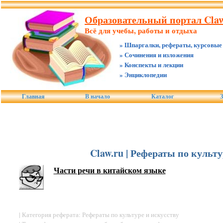
Образовательный портал Claw
Всё для учебы, работы и отдыха
» Шпаргалки, рефераты, курсовые
» Сочинения и изложения
» Конспекты и лекции
» Энциклопедии
Главная
В начало
Каталог
З
Claw.ru | Рефераты по культ
Части речи в китайском языке
| Категория реферата: Рефераты по культуре и искусству