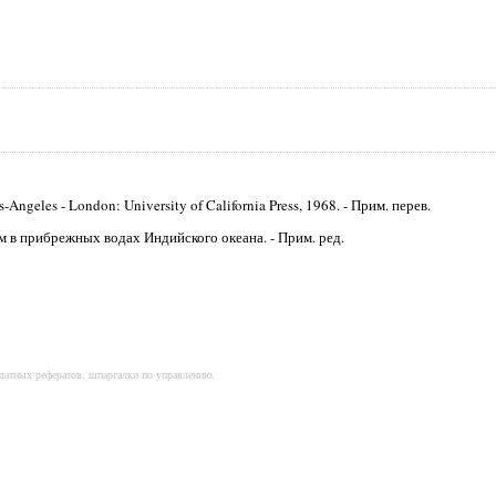
Angeles - London: University of California Press, 1968. - Прим. перев.
 в прибрежных водах Индийского океана. - Прим. ред.
платных рефератов, шпаргалки по управлению.