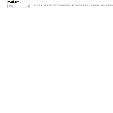
Разрешается частичное копирование контента в виде анонса при условии р