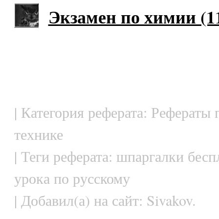
Экзамен по химии (11
| Категория реферата: Рефераты 
технике
| Теги реферата: шпаргалки бесп
урока по русскому
| Добавил(а) на сайт: Sivakov.