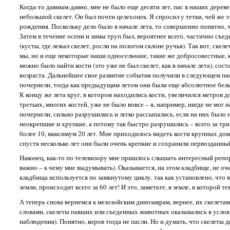
Когда-то давным-давно, мне не было еще десяти лет, пас я наших дереве
небольшой скелет. Он был почти целехонек. Я спросил у тетки, чей же э
рождения. Поскольку дело было в начале лета, то совершенно понятно, 
Затем в течение осени и зимы труп был, вероятнее всего, частично съед
(кусты, где лежал скелет, росли на пологом склоне ручья). Так вот, скел
мы, но и еще некоторые наши односельчане, такие же добросовестные, как
можно было найти кости (это уже не был скелет, как в начале лета), сос
возраста. Дальнейшее свое развитие события получили в следующем пасту
почернели, тогда как предыдущим летом они были еще абсолютное белые
К концу же лета круг, в котором находились кости, увеличился метров д
третьих, многих костей, уже не было вовсе – я, например, нигде не мог 
почернели, сильно разрушились и легко рассыпались, если на них было 
неокрепшие и хрупкие, а потому так быстро разрушились – всего за три
более 10, максимум 20 лет. Мне приходилось видеть кости крупных дом
спустя несколько лет они были очень крепкие и сохранили первозданный
Наконец, как-то по телевизору мне пришлось слышать интересный репор
важно – к чему мне выдумывать). Оказывается, на этом кладбище, не о
кладбища используется по замкнутому циклу, так как установлено, что в
земли, происходит всего за 60 лет! И это, заметьте, в земле, в которой
А теперь снова вернемся к мезозойским динозаврам, вернее, их скелета
словами, скелеты павших или съеденных животных оказывались в услови
наблюдения). Понятно, коров тогда не пасли. Но и думать, что скелеты 