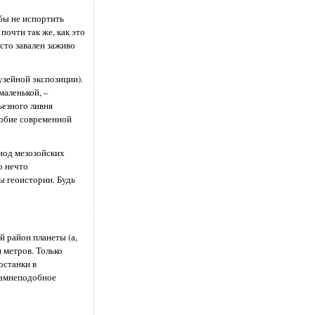
обы не испортить
почти так же, как это
сто завален заживо
узейной экспозиции).
маленькой, –
ьезного ливня
добие современной
иод мезозойских
о нечто
ы геоистории. Будь
й район планеты (а,
 метров. Только
останки в
камнеподобное