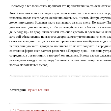
Поскольку в геологическом прошлом это проблематично, то остаются ан
Зимой в наших краях выпадает довольно много снега – как-никак, север,
известно, после снегопадов, особенно обильных, чистят. Иногда случаю
долю приходится большая часть выпавшего за зиму снега. По закону Па
участок выходит пораньше, чтобы успеть убрать хотя бы часть свежевып
день подряд – то дворник бессилен что-либо сделать, и достаточно мно
которой обыкновенно пользуется дворник, этот уплотнившийся снег уже 
снега на середине тротуара к весне: прохожие главным образом ходят п
периферийную часть тротуара, но ничего не может поделать с серединой
состояния фирна снег растает разве что к Петрову дню, – дворник устр
сотрудников организации, в которой он числится. В ходе аврала слежав
разглядывая каждую весну вырубленные во время этих импровизированны
весьма любопытный вывод.
Рекомендуем скачать другие рефераты по теме: реферат по русскому, скачать курсовую работу.
Категории
:
Наука и техника
1
2
|
Следующая страница реферата