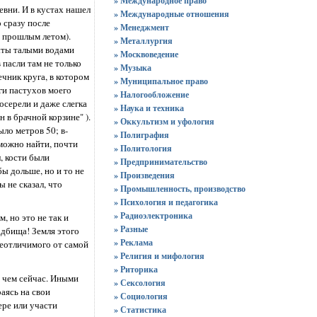
» Международное право
евни. И в кустах нашел
» Международные отношения
 сразу после
» Менеджмент
е прошлым летом).
» Металлургия
мыты талыми водами
» Москвоведение
 пасли там не только
» Музыка
ечник круга, в котором
» Муниципальное право
оги пастухов моего
» Налогообложение
осерели и даже слегка
» Наука и техника
 в брачной корзине" ).
» Оккультизм и уфология
ыло метров 50; в-
» Полиграфия
 можно найти, почти
» Политология
, кости были
» Предпринимательство
ы дольше, но и то не
» Произведения
 не сказал, что
» Промышленность, производство
» Психология и педагогика
» Радиоэлектроника
 но это не так и
» Разные
адбища! Земля этого
» Реклама
 неотличимого от самой
» Религия и мифология
» Риторика
, чем сейчас. Иными
» Сексология
аясь на свои
» Социология
ере или участи
» Статистика