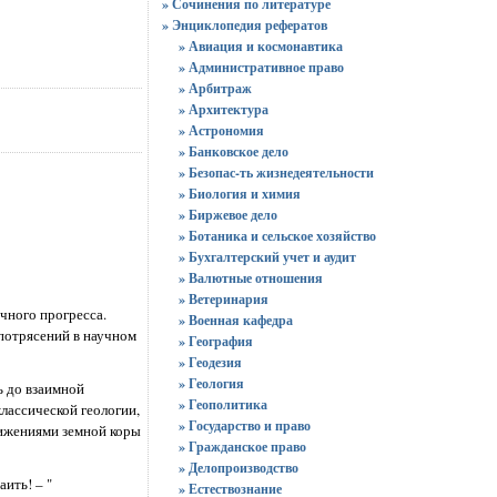
» Сочинения по литературе
» Энциклопедия рефератов
» Авиация и космонавтика
» Административное право
» Арбитраж
» Архитектура
» Астрономия
» Банковское дело
» Безопас-ть жизнедеятельности
» Биология и химия
» Биржевое дело
» Ботаника и сельское хозяйство
» Бухгалтерский учет и аудит
» Валютные отношения
» Ветеринария
чного прогресса.
» Военная кафедра
потрясений в научном
» География
» Геодезия
» Геология
ь до взаимной
» Геополитика
лассической геологии,
» Государство и право
ижениями земной коры
» Гражданское право
» Делопроизводство
ить! – "
» Естествознание