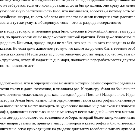
о не заберется: если его ноги провалятся хотя бы до колена, оно сразу же нем
т болотную растительность (нос, что называется, воротят), а потому есть ос
зойские ящеры, то есть в болота они просто не лезли (невкусная там растител
еста и тут же ухнуть в бездонную топь – это из разряда несерьезного;
 в воду, утонуло, и течением реки было снесено в ближайший залив; там труп
ен, но практически он не выдерживает никакой критики. Если даже животное п
роде нет. Кошачьи, правда, воды не любят, это верно, но зато травоядных (а 
каться. Но если даже животное утонуло, то каким же должно быть течение это
ется как желе? И если даже труп благополучно достиг моря, то, что же, там к 
, труп кита, который падает на дно моря, полностью перерабатывается други
, за несколько лет!
едположение, что в определенные моменты истории Земли скорость оседания о
и сотни тысяч и даже, возможно, в миллионы раз. К примеру, были ли бы наши п
еловечества тоже, такого дня, как последний день Помпеи? Наверно, нет. И даж
 в истории Земли было немало. Благодаря именно таким катастрофам и неимовер
ска палеонтологи могут находить на удивление полные и целые скелеты животны
офы, длившиеся несколько часов и максимум несколько дней, – вот что меняло 
оны лет дарвиновского естественного отбора, который более заслуживает назв
очку напрягут память, приведут массу примеров о катастрофах и биологической
нительно легко приходящими на ум даже дилетанту (особенно такому лукавому