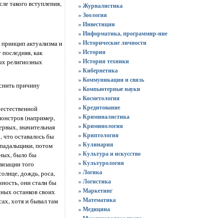
ле такого вступления,
» Журналистика
» Зоология
» Инвестиции
» Информатика, программир-ние
» Исторические личности
 принцип актуализма и
» История
 последняя, как
» История техники
ых религиозных
» Кибернетика
» Коммуникации и связь
яснить причину
» Компьютерные науки
» Косметология
» Кредитование
 естественной
» Криминалистика
монстров (например,
» Криминология
ервых, значительная
» Криптология
, что оставалось бы
» Кулинария
 падальщики, потом
» Культура и искусство
ьных, было бы
» Культурология
лизации того
» Логика
олнце, дождь, роса,
» Логистика
чность, они стали бы
» Маркетинг
нных останков своих
» Математика
сах, хотя и бывал там
» Медицина