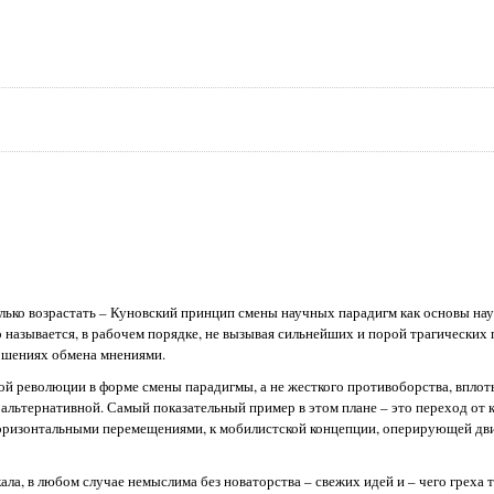
только возрастать – Куновский принцип смены научных парадигм как основы нау
 называется, в рабочем порядке, не вызывая сильнейших и порой трагических 
ношениях обмена мнениями.
й революции в форме смены парадигмы, а не жесткого противоборства, вплот
альтернативной. Самый показательный пример в этом плане – это переход от к
оризонтальными перемещениями, к мобилистской концепции, оперирующей дв
ла, в любом случае немыслима без новаторства – свежих идей и – чего греха та