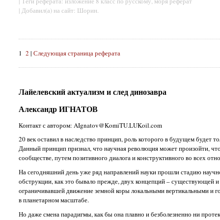
| Теги реферата: изложение 8 класс по русскому, моря реферат
| Добавил(а) на сайт: Шорин.
1
2
|
Следующая страница реферата
Лайелевский актуализм и след динозавра
Александр ИГНАТОВ
Контакт с автором: AIgnatov@KomiTU.LUKoil.com
20 век оставил в наследство принцип, роль которого в будущем будет 
Данный принцип признал, что научная революция может произойти, что
сообществе, путем позитивного диалога и конструктивного во всех от
На сегодняшний день уже ряд направлений науки прошли стадию научно
обструкции, как это бывало прежде, двух концепций – существующей и 
ограничивавшей движение земной коры локальными вертикальными и г
в планетарном масштабе.
Но даже смена парадигмы, как бы она плавно и безболезненно ни протека