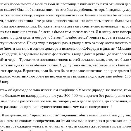
нских коров вместе с моей теткой на пастбище в километрах пяти от нашей дер
то скелет? Она и объяснила мне, что это был жеребенок, который, видимо, умер
что жеребенок умер, скорее всего, прошлой осенью (иначе я заметил бы его ещ
ен, а частично сгнил, и те разложившиеся ткани, что остались к весне, были с
ет был практически цел. Но уже в течение лета он значительно изменился – коров
 моя покойная тетка. За лето я бывал там несколько раз. И к концу лета попер
тавлял порядка десяти метров: об этом " позаботились" копыта коров, а также н
шьем сезоне. Придя туда в первый раз, я увидел, что за зиму кости заметно п
 (почти как гипс в оценке доктора в исполнении С.Фарады в фильме " Миллион
о тридцати, а отдельные мелкие фрагменты я видел даже в ручье, до которого б
найти череп. Третье лето поставило конец: костей осталось мало, а те, что было
наступить даже не особенно сильно. Я допускаю мысль, что жеребенок был мал
-четыре года. Вероятно, если бы это было взрослое животное, процесс длился б
ашних животных, которые по несколько лет валялись под открытым небом. Я бы
 вид.
таж об одном довольно известном кладбище в Москве (правда, не помню, каком,
чень большом по площади, хоронят уже 300-400 лет, причем без расширения кл
 ней полное разложение костей, не говоря уже о дереве гробов, до состояния,
 темп разложения органики существенно ниже, чем на ее поверхности!
м. Я не думаю, что " нравственность" тогдашних обитателей Земли была другой
ях, чем-то схожих с современными (теми самыми, о которых я рассказал, опир
динозавров ожидала участь, отличная от участи скелета жеребенка в моем прим