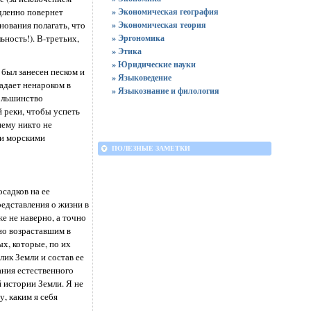
» Экономическая география
едленно повернет
» Экономическая теория
нования полагать, что
» Эргономика
ьность!). В-третьих,
» Этика
» Юридические науки
 был занесен песком и
» Языковедение
адает ненароком в
» Языкознание и филология
большинство
й реки, чтобы успеть
нему никто не
ми морскими
ПОЛЕЗНЫЕ ЗАМЕТКИ
садков на ее
редставления о жизни в
е не наверно, а точно
но возраставшим в
х, которые, по их
лик Земли и состав ее
ания естественного
 истории Земли. Я не
, каким я себя