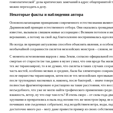
гомеопатической" дозы критических замечаний в адрес общепринятой тео
можно переходить к делу.
Некоторые факты и наблюдения автора
Основополагающими принципами современного естествознания являются, 
Дарвиновский принцип естественного отбора. Они оказались громадным
известно, вызывала слишком живые ассоциации с Великим потопом и 
верованиях, а потому на свой лад благосклонно воспринималась идеоло
Но всегда ли принцип актуализма способен объяснять явления, и особе
необычайной сохранности скелетов мезозойских монстров – словом, не
С момента исчезновения ящеров с лика Земли, согласно официальной ге
смертью от старости (не так давно в музее узнал, что они вроде бы жи
тех же тиранозавров), то я не думаю, что скелеты в таких случаях сох
часть костей, особенно мелких и средних, была бы элементарно сожрана 
после пиршества тиранозавров, затем после тех мезозойских пресмыкаю
после трупоядных насекомых и, наконец, после бактерий, – иначе говор
полностью фрагментировано и растащено на такие расстояния, что восс
несъедобного, что уже не могло найти трофического применения среди
влажность, ветер, ну что еще там есть? И очень скоро – от силы года д
хрупкими и превратились в пыль под ногами тех же монстров (вряд ли 
почивших или съеденных собратьев), под воздействием ветра, воды, пада
достаточно много раз – могу даже привести пример из своих собствен