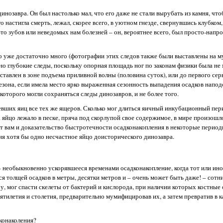
инозавра. Он был настолько мал, что его даже не стали вырубать из камня, чт
о настигла смерть, лежал, скорее всего, в уютном гнезде, свернувшись клубком, 
о зубов или неведомых нам болезней – он, вероятнее всего, был просто-напро
 уже достаточно много (фотографии этих следов также были выставлены на м
но глубокие следы, поскольку опорная площадь ног по законам физики была не 
ставлен в зоне подъема приливной волны (половина суток), или до первого сер
 сезона, если имела место ярко выраженная сезонность выпадения осадков напо
которого могли сохраняться следы динозавров, и не более того.
вших яиц все тех же ящеров. Сколько мог длиться яичный инкубационный пер
ка яйцо лежало в песке, пряча под скорлупой свое содержимое, в мире произошл
т вам и доказательство быстротечности осадконакопления в некоторые период
ня хотя бы одно несчастное яйцо доисторического динозавра.
– необыкновенно ускорявшееся временами осадконакопление, когда тот или ино
ся толщей осадков в метры, десятки метров и – очень может быть даже! – сотни
 мог спасти скелеты от бактерий и кислорода, при наличии которых костные 
ятилетия и столетия, предварительно мумифицировав их, а затем превратив в 
конаколения?