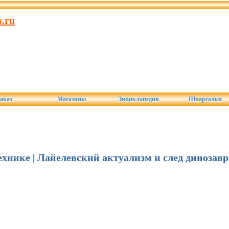
.ru
аказ
Магазины
Энциклопедии
Шпаргалки
технике | Лайелевский актуализм и след динозавр