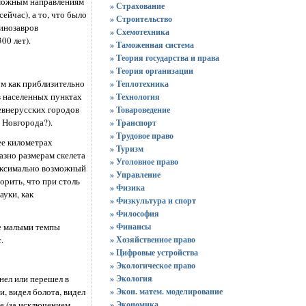
озможным направлениям
» Страхование
ейчас), а то, что было
» Строительство
динозавров
» Схемотехника
00 лет).
» Таможенная система
» Теория государства и права
» Теория организации
ом как приблизительно
» Теплотехника
в населенных пунктах
» Технология
евнерусских городов
» Товароведение
 Новгорода?).
» Транспорт
» Трудовое право
ее километрах
» Туризм
азно размерам скелета
» Уголовное право
максимально возможный
» Управление
орить, что при столь
» Физика
ауки, как
» Физкультура и спорт
» Философия
не малыми темпы
» Финансы
.
» Хозяйственное право
» Цифровые устройства
» Экологическое право
» Экология
нел или перешел в
» Экон. матем. моделирование
, видел болота, видел
» Экономика
е (за исключением