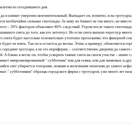
алогии из сегодняшнего дня.
 да и климат умеренно континентальный. Выпадает он, понятно, и на тротуары,
тся необычайно сильные снегопады. За зиму их бывает не так много, но вместе
рето – 20% факторов объясняют 80% следствий. Утром после такого снегопада
авшего снега до того, как его затопчут. Но если снега выпало чересчур много
го снега будет настолько основательно утоптано прохожими, что фанерной сов
будет не взять. Так он и остается до весны. Этим, к примеру, объясняется гор
о середине тротуара, а не его периферии, – соответственно дворник до самого
. А ближе к весне он, чтобы ускорить таяние снега на своем участке – иначе 
аивает импровизированный " субботник" или для семьи, или для знакомых и друз
шийся снег убирается топорами, ломами и железными лопатами до самого асфаль
х " субботников" образцы городского фирна с тротуаров, уже много лет наза