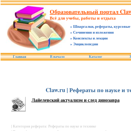
Образовательный портал Claw
Всё для учебы, работы и отдыха
» Шпаргалки, рефераты, курсовые
» Сочинения и изложения
» Конспекты и лекции
» Энциклопедии
Главная
В начало
Каталог
З
Claw.ru | Рефераты по науке и 
Лайелевский актуализм и след динозавра
| Категория реферата: Рефераты по науке и технике