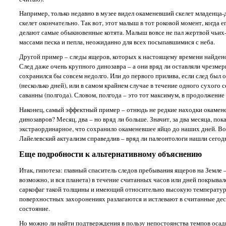
Например, только недавно в музее видел окаменевший скелет младенца-д
скелет окончательно. Так вот, этот малыш в тот роковой момент, когда ег
делают самые обыкновенные котята. Малыш вовсе не пал жертвой чьих-т
массами песка и пепла, неожиданно для всех посыпавшимися с неба.
Другой пример – следы ящеров, которых к настоящему времени найдено
След даже очень крупного динозавра – а они вряд ли оставляли чрезмер
сохранился бы совсем недолго. Или до первого прилива, если след был о
(несколько дней), или в самом крайнем случае в течение одного сухого
саванны (полгода). Словом, полгода – это тот максимум, в продолжение 
Наконец, самый эффектный пример – отнюдь не редкие находки окамене
динозавров? Месяц, два – но вряд ли больше. Значит, за два месяца, по
экстраординарное, что сохранило окаменевшее яйцо до наших дней. Во
Лайелевский актуализм справедлив – вряд ли палеонтологи нашли сегод
Еще подробности к альтернативному объяснению
Итак, гипотеза: главный спаситель следов пребывания ящеров на Земле 
возможно, и вся планета) в течение считанных часов или дней покрывал
саркофаг такой толщины и имеющий относительно высокую температуру,
поверхностных захоронениях разлагаются и истлевают в считанные дес
состояние.
Но можно ли найти подтверждения в пользу непостоянства темпов осад