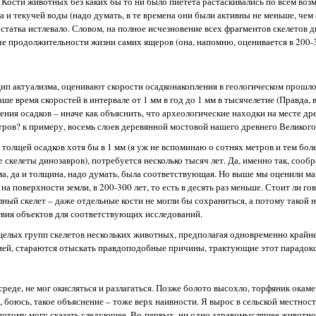
. Кости животных без каких бы то ни было пиетета растаскивались по всем в
 и текучей воды (надо думать, в те времена они были активны не меньше, чем с
остатка истлевало. Словом, на полное исчезновение всех фрагментов скелетов 
че продолжительности жизни самих ящеров (она, напомню, оценивается в 200-3
цип актуализма, оценивают скорости осадконакопления в геологическом прошл
е время скоростей в интервале от 1 мм в год до 1 мм в тысячелетие (Правда, 
ния осадков – иначе как объяснить, что археологические находки на месте др
етров? к примеру, восемь слоев деревянной мостовой нашего древнего Великого
д толщей осадков хотя бы в 1 мм (я уж не вспоминаю о сотнях метров и тем бол
 скелеты динозавров), потребуется несколько тысяч лет. Да, именно так, сообр
ома, да и толщина, надо думать, была соответствующая. Но выше мы оценили 
а поверхности земли, в 200-300 лет, то есть в десять раз меньше. Стоит ли гов
лный скелет – даже отдельные кости не могли бы сохраниться, а потому такой н
твия объектов для соответствующих исследований.
 целых групп скелетов нескольких животных, предполагая одновременно край
гией, стараются отыскать правдоподобные причины, трактующие этот парадокс
среде, не мог окисляться и разлагаться. Позже болото высохло, торфяник окаме
боюсь, такое объяснение – тоже верх наивности. Я вырос в сельской местности
 потому могу сказать следующее. Во-первых, ни одно здравомыслящее животно