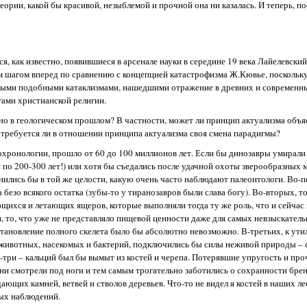
рии, какой бы красивой, незыблемой и прочной она ни казалась. И теперь, пос
как известно, появившиеся в арсенале науки в середине 19 века Лайелевский
 шагом вперед по сравнению с концепцией катастрофизма Ж.Кювье, поскольку
иными подобными катаклизмами, нашедшими отражение в древних и современн
гами христианской религии.
нно в геологическом прошлом? В частности, может ли принцип актуализма объ
 требуется ли в отношении принципа актуализма своя смена парадигмы?
охронологии, прошло от 60 до 100 миллионов лет. Если бы динозавры умирали
ли по 200-300 лет!) или хотя бы съедались после удачной охоты зверообразных 
ранились бы в той же целости, какую очень часто наблюдают палеонтологи. Во-п
безо всякого остатка (зубы-то у тиранозавров были слава богу). Во-вторых, то
щихся и летающих ящеров, которые выполняли тогда ту же роль, что и сейчас
я, то, что уже не представляло пищевой ценности даже для самых невзыскател
тановление полного скелета было бы абсолютно невозможно. В-третьих, к ути
 животных, насекомых и бактерий, подключились бы силы неживой природы – с
ва-три – кальций был бы вымыт из костей и черепа. Потерявшие упругость и про
они смотрели под ноги и тем самым трогательно заботились о сохранности бре
ющих камней, ветвей и стволов деревьев. Что-то не видел я костей в наших ле
ных наблюдений.