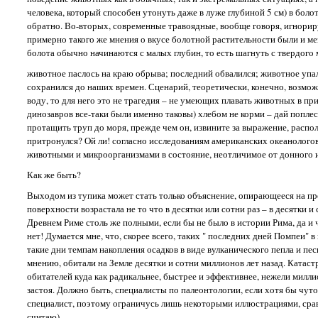
человека, который способен утонуть даже в луже глубиной 5 см) в болот
обратно. Во-вторых, современные травоядные, вообще говоря, игнорирую
примерно такого же мнения о вкусе болотной растительности были и мезо
болота обычно начинаются с малых глубин, то есть шагнуть с твердого м
животное паслось на краю обрыва; последний обвалился; животное упало
сохранился до наших времен. Сценарий, теоретически, конечно, возмож
воду, то для него это не трагедия – не умеющих плавать животных в при
динозавров все-таки были именно таковы) хлебом не корми – дай поплес
протащить труп до моря, прежде чем он, извините за выражение, располз
притронулся? Ой ли! согласно исследованиям американских океанологов
животными и микроорганизмами в состояние, неотличимое от донного ила
Как же быть?
Выходом из тупика может стать только объяснение, опирающееся на пр
поверхности возрастала не то что в десятки или сотни раз – в десятки 
Древнем Риме столь же полными, если бы не было в истории Рима, да и ч
нет! Думается мне, что, скорее всего, таких " последних дней Помпеи"
такие дни темпам накопления осадков в виде вулканического пепла и пе
мнению, обитали на Земле десятки и сотни миллионов лет назад. Катастр
обитателей куда как радикальнее, быстрее и эффективнее, нежели милли
застоя. Должно быть, специалисты по палеонтологии, если хотя бы чут
специалист, поэтому ограничусь лишь некоторыми иллюстрациями, срав
считаю).