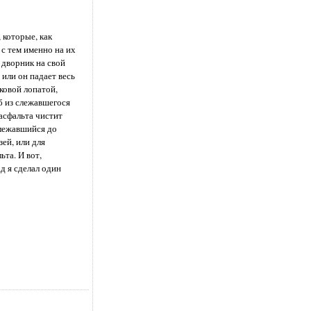
 которые, как
 с тем именно на их
 дворник на свой
 или он падает весь
ковой лопатой,
б из слежавшегося
 асфальта чистит
слежавшийся до
ей, или для
та. И вот,
д я сделал один