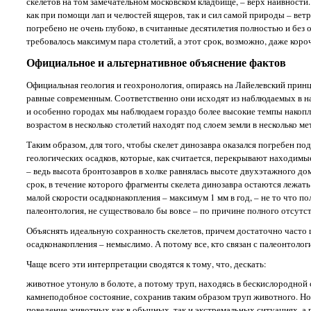
скелетов на том замечательном московском кладбище, – верх наивности
как при помощи лап и челюстей ящеров, так и сил самой природы – ветра
погребено не очень глубоко, в считанные десятилетия полностью и без 
требовалось максимум пара столетий, а этот срок, возможно, даже коро
Официальное и альтернативное объяснение фактов
Официальная геология и геохронология, опираясь на Лайелевский прин
равные современным. Соответственно они исходят из наблюдаемых в наш
и особенно городах мы наблюдаем гораздо более высокие темпы накопле
возрастом в несколько столетий находят под слоем земли в несколько м
Таким образом, для того, чтобы скелет динозавра оказался погребен по
геологических осадков, которые, как считается, перекрывают находимые
– ведь высота бронтозавров в холке равнялась высоте двухэтажного д
срок, в течение которого фрагменты скелета динозавра остаются лежать н
малой скорости осадконакопления – максимум 1 мм в год, – не то что по
палеонтология, не существовало бы вовсе – по причине полного отсутс
Объяснять идеальную сохранность скелетов, причем достаточно часто
осадконакопления – немыслимо. А потому все, кто связан с палеонтоло
Чаще всего эти интерпретации сводятся к тому, что, дескать:
животное утонуло в болоте, а потому труп, находясь в бескислородной 
камнеподобное состояние, сохранив таким образом труп животного. Но, 
поведение животных как в обычных, так и экстремальных ситуациях, а