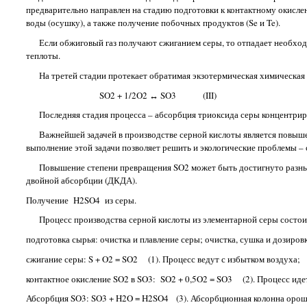
предварительно направлен на стадию подготовки к контактному окислен
воды (осушку), а также получение побочных продуктов (Se и Te).
Если обжиговый газ получают сжиганием серы, то отпадает необходим
теплоты.
На третей стадии протекает обратимая экзотермическая химическая р
SO2 + 1/2O2 ↔ SO3 (III)
Последняя стадия процесса – абсорбция триоксида серы концентриро
Важнейшей задачей в производстве серной кислоты является повышен
выполнение этой задачи позволяет решить и экологические проблемы 
Повышение степени превращения SO2 может быть достигнуто разными 
двойной абсорбции (ДКДА).
Получение H2SO4 из серы.
Процесс производства серной кислоты из элементарной серы состои
подготовка сырья: очистка и плавление серы; очистка, сушка и дозиров
сжигание серы: S + O2 = SO2 (1). Процесс ведут с избытком воздуха;
контактное окисление SO2 в SO3: SO2 + 0,5O2 = SO3 (2). Процесс идет
Абсорбция SO3: SO3 + H2O = H2SO4 (3). Абсорбционная колонна орошае