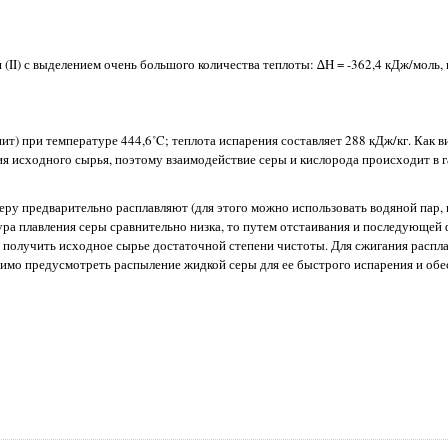
) с выделением очень большого количества теплоты: ∆H = -362,4 кДж/моль, и
т) при температуре 444,6˚C; теплота испарения составляет 288 кДж/кг. Как 
я исходного сырья, поэтому взаимодействие серы и кислорода происходит в г
 предварительно расплавляют (для этого можно использовать водяной пар,
ура плавления серы сравнительно низка, то путем отстаивания и последующей
и получить исходное сырье достаточной степени чистоты. Для сжигания распл
димо предусмотреть распыление жидкой серы для ее быстрого испарения и об