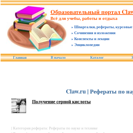
Образовательный портал Claw
Всё для учебы, работы и отдыха
» Шпаргалки, рефераты, курсовые
» Сочинения и изложения
» Конспекты и лекции
» Энциклопедии
Главная
В начало
Каталог
З
Claw.ru | Рефераты по н
Получение серной кислоты
| Категория реферата: Рефераты по науке и технике