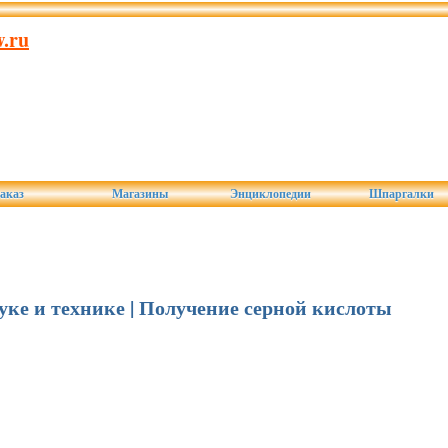
.ru
аказ
Магазины
Энциклопедии
Шпаргалки
ауке и технике | Получение серной кислоты