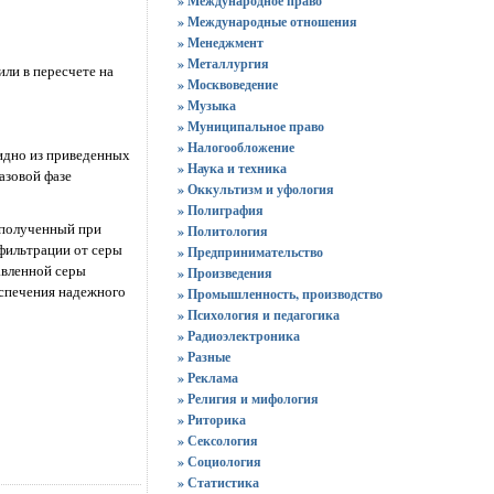
» Международное право
» Международные отношения
» Менеджмент
» Металлургия
ли в пересчете на
» Москвоведение
» Музыка
» Муниципальное право
» Налогообложение
видно из приведенных
» Наука и техника
азовой фазе
» Оккультизм и уфология
» Полиграфия
 полученный при
» Политология
 фильтрации от серы
» Предпринимательство
авленной серы
» Произведения
еспечения надежного
» Промышленность, производство
» Психология и педагогика
» Радиоэлектроника
» Разные
» Реклама
» Религия и мифология
» Риторика
» Сексология
» Социология
» Статистика