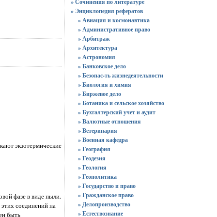
» Сочинения по литературе
» Энциклопедия рефератов
» Авиация и космонавтика
» Административное право
» Арбитраж
» Архитектура
» Астрономия
» Банковское дело
» Безопас-ть жизнедеятельности
» Биология и химия
» Биржевое дело
» Ботаника и сельское хозяйство
» Бухгалтерский учет и аудит
» Валютные отношения
» Ветеринария
» Военная кафедра
екают экзотермические
» География
» Геодезия
» Геология
» Геополитика
» Государство и право
» Гражданское право
вой фазе в виде пыли.
» Делопроизводство
 этих соединений на
» Естествознание
ен быть