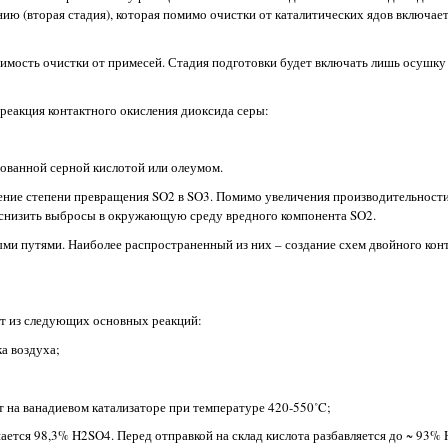
ию (вторая стадия), которая помимо очистки от каталитических ядов включае
ость очистки от примесей. Стадия подготовки будет включать лишь осушку 
еакция контактного окисления диоксида серы:
ванной серной кислотой или олеумом.
ие степени превращения SO2 в SO3. Помимо увеличения производительности
– снизить выбросы в окружающую среду вредного компонента SO2.
путями. Наиболее распространенный из них – создание схем двойного конт
т из следующих основных реакций:
ка воздуха;
 на ванадиевом катализаторе при температуре 420-550˚C;
тся 98,3% H2SO4. Перед отправкой на склад кислота разбавляется до ~ 93% 