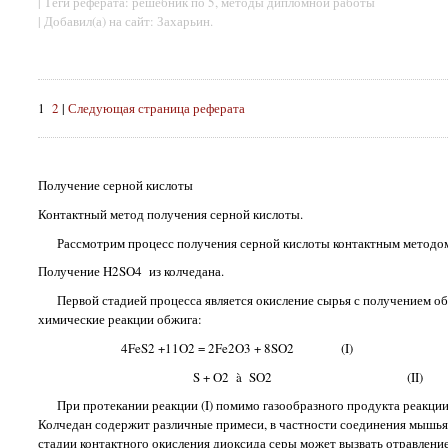
| Теги реферата: решебник по 5, методы дипломной работы
| Добавил(а) на сайт: Захарьин.
1
2
|
Следующая страница реферата
Получение серной кислоты
Контактный метод получения серной кислоты.
Рассмотрим процесс получения серной кислоты контактным методом из
Получение H2SO4 из колчедана.
Первой стадией процесса является окисление сырья с получением обж
химические реакции обжига:
4FeS2 +11O2 = 2Fe2O3 + 8SO2 (I)
S + O2 à SO2 (II)
При протекании реакции (I) помимо газообразного продукта реакции S
Колчедан содержит различные примеси, в частности соединения мышьяка
стадии контактного окисления диоксида серы может вызвать отравление