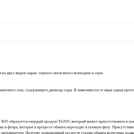
 двух видов сырья: серного (железного) колчедана и серы.
игового газа, содержащего диоксид серы. В зависимости от вида сырья прот
O2 образуется твердый продукт Fe2O3, который может присутствовать в газо
 и фтора, которые в процессе обжига переходят в газовую фазу. Присутствие
 катализатора. Поэтому реакционный газ после стадии обжига колчедана долж