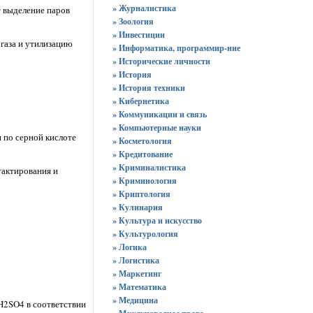
» Журналистика
т выделение паров
» Зоология
» Инвестиции
газа и утилизацию
» Информатика, программир-ние
» Исторические личности
» История
» История техники
» Кибернетика
» Коммуникации и связь
» Компьютерные науки
 по серной кислоте
» Косметология
» Кредитование
» Криминалистика
актирования и
» Криминология
» Криптология
» Кулинария
» Культура и искусство
» Культурология
» Логика
» Логистика
» Маркетинг
» Математика
» Медицина
H2SO4 в соответствии