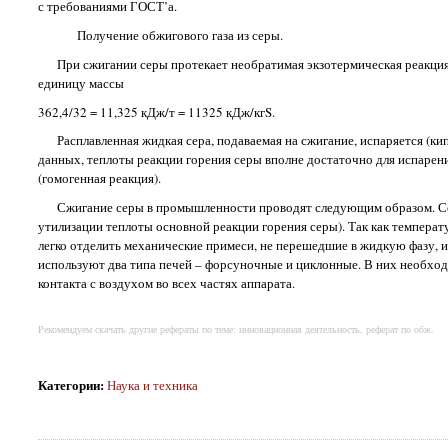
с требованиями ГОСТ’а.
Получение обжигового газа из серы.
При сжигании серы протекает необратимая экзотермическая реакция (II
единицу массы
362,4/32 = 11,325 кДж/т = 11325 кДж/кгS.
Расплавленная жидкая сера, подаваемая на сжигание, испаряется (кипи
данных, теплоты реакции горения серы вполне достаточно для испарени
(гомогенная реакция).
Сжигание серы в промышленности проводят следующим образом. Серу
утилизации теплоты основной реакции горения серы). Так как температ
легко отделить механические примеси, не перешедшие в жидкую фазу, 
используют два типа печей – форсуночные и циклонные. В них необхо
контакта с воздухом во всех частях аппарата.
Рекомендуем скачать другие рефераты по теме: инновационная деятельность, реферат по обж.
Категории
:
Наука и техника