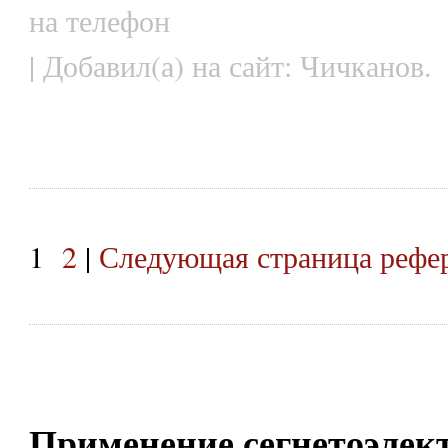
на телефон
| Добавил(а) на сайт: Чичканов.
1
2
|
Следующая страница рефе
Применение сегнетоэлек