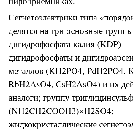
пироприемниках.
Сегнетоэлектрики типа «порядок
делятся на три основные группы
дигидрофосфата калия (KDP) —
дигидрофосфаты и дигидроарсе
металлов (KH2PO4, PdH2PO4, 
RbH2AsO4, CsH2AsO4) и их де
аналоги; группу триглицинсуль
(NH2CH2COOH3)×H2SO4;
жидкокристаллические сегнетоэ