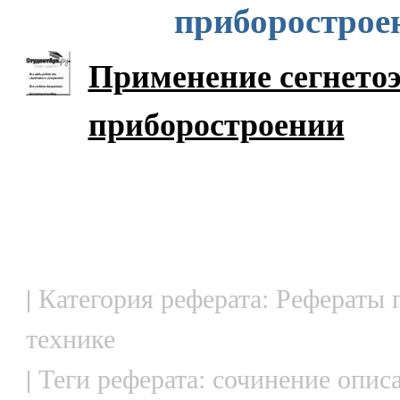
приборострое
Применение сегнетоэ
приборостроении
| Категория реферата: Рефераты 
технике
| Теги реферата: сочинение опис