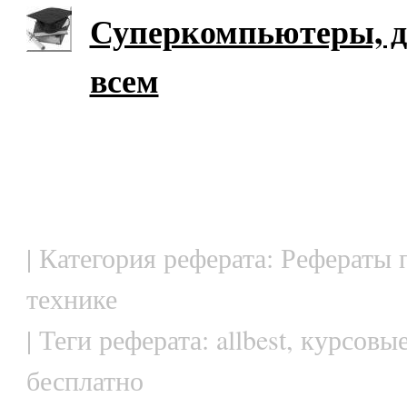
Суперкомпьютеры, 
всем
| Категория реферата: Рефераты 
технике
| Теги реферата: allbest, курсовы
бесплатно