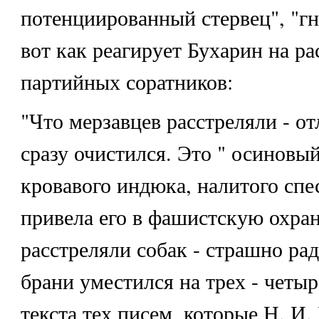
потенциированный стервец", "гн
вот как реагирует Бухарин на ра
партийных соратников:
"Что мерзавцев расстреляли - от
сразу очистился. Это " осиновый
кровавого индюка, налитого спе
привела его в фашистскую охранк
расстреляли собак - страшно рад
брани уместился на трех - четы
текста тех писем, которые Н. И.