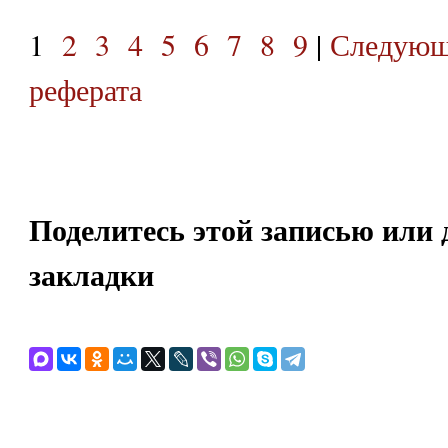
1
2
3
4
5
6
7
8
9
|
Следующ
реферата
Поделитесь этой записью или 
закладки