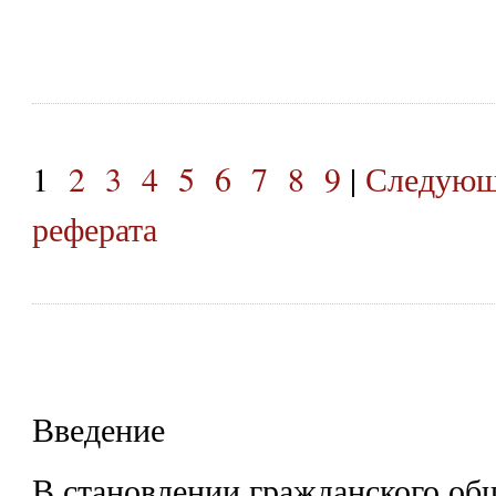
1
2
3
4
5
6
7
8
9
|
Следующ
реферата
Введение
В становлении гражданского об