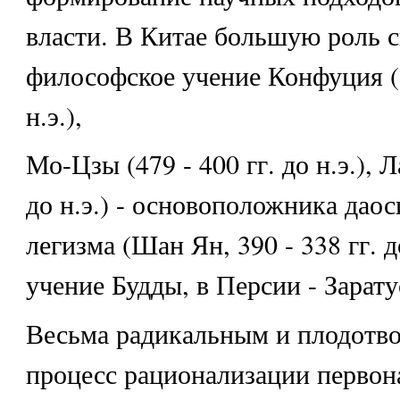
власти. В Китае большую роль 
философское учение Конфуция (5
н.э.),
Мо-Цзы (479 - 400 гг. до н.э.), Л
до н.э.) - основоположника даос
легизма (Шан Ян, 390 - 338 гг. до
учение Будды, в Персии - Зарату
Весьма радикальным и плодотв
процесс рационализации первон