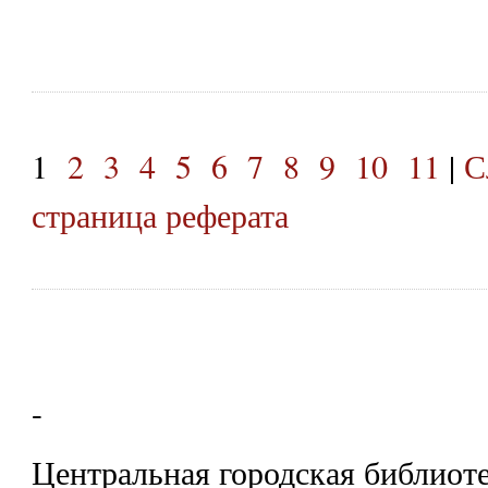
1
2
3
4
5
6
7
8
9
10
11
|
С
страница реферата
-
Центральная городская библиоте