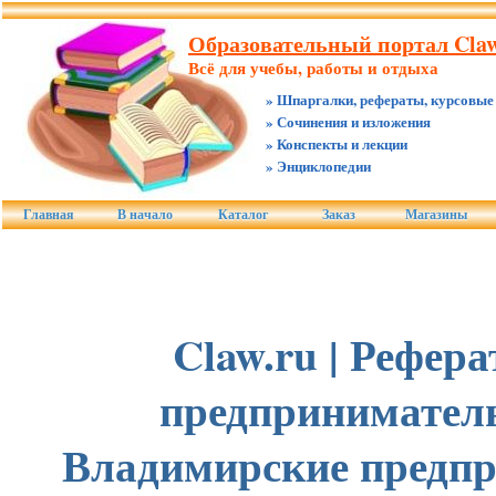
Образовательный портал Claw
Всё для учебы, работы и отдыха
» Шпаргалки, рефераты, курсовые
» Сочинения и изложения
» Конспекты и лекции
» Энциклопедии
Главная
В начало
Каталог
Заказ
Магазины
Claw.ru | Рефер
предприниматель
Владимирские предп